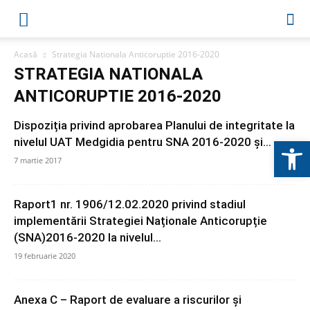
Acasă
Strategia Nationala Anticoruptie 2016-2020
STRATEGIA NATIONALA
ANTICORUPTIE 2016-2020
Dispoziția privind aprobarea Planului de integritate la
Deschide b
nivelul UAT Medgidia pentru SNA 2016-2020 și...
7 martie 2017
Raport1 nr. 1906/12.02.2020 privind stadiul
implementării Strategiei Naționale Anticorupție
(SNA)2016-2020 la nivelul...
19 februarie 2020
Anexa C – Raport de evaluare a riscurilor și