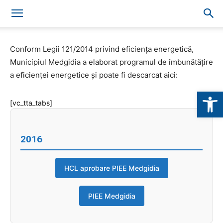
Conform Legii 121/2014 privind eficiența energetică,
Municipiul Medgidia a elaborat programul de îmbunătățire
a eficienței energetice și poate fi descarcat aici:
Deschide b
[vc_tta_tabs]
2016
HCL aprobare PIEE Medgidia
PIEE Medgidia