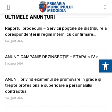
ULTIMELE ANUNȚURI
Raportul procedurii – Servicii poştale de distribuire a
corespondenței în regim intern, cu confirmare...
6 august 2026
ANUNȚ CAMPANIE DEZINSECȚIE – ETAPA a-IV-a
Deschide b
5 august 2026
ANUNŢ privind examenul de promovare în grade și
trepte profesionale superioare a personalului
contractual...
5 august 2026