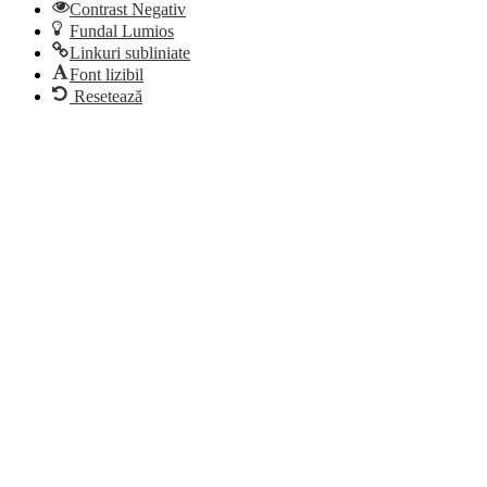
Contrast Negativ
Fundal Lumios
Linkuri subliniate
Font lizibil
Resetează