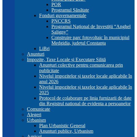
POR
Programul Sănătate
Fonduri guvernamentale
PNCCRS
Programul Național de Investiții “Anghel
Saligny”
Construire parc fotovoltaic în municipiul
Medgidia, județul Constanța
LiBri
Anunturi
Impozite, Taxe Locale și Executare Silită
Anunțuri colective pentru comunicarea prin
publicitate
Nivelul impozitelor și taxelor locale aplicabile în
anul 2026
Nivelul impozitelor și taxelor locale aplicabile în
2025
Protocol de colaborare pe linia furnizarii de date
din Registrul national de evidenta a persoanelor
Comunicate
Alegeri
Urbanism
Plan Urbanistic General
Anunturi publice, Urbanism
Agricol