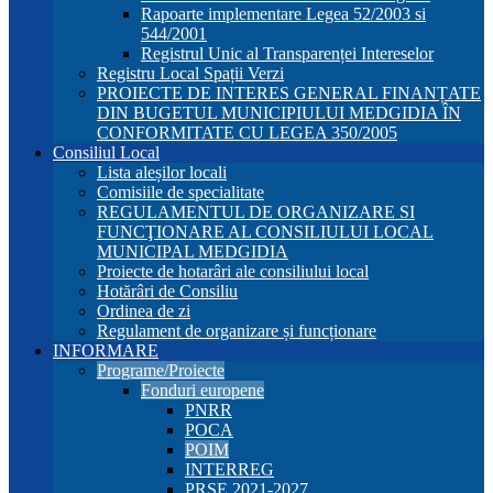
Rapoarte implementare Legea 52/2003 si
544/2001
Registrul Unic al Transparenței Intereselor
Registru Local Spații Verzi
PROIECTE DE INTERES GENERAL FINANȚATE
DIN BUGETUL MUNICIPIULUI MEDGIDIA ÎN
CONFORMITATE CU LEGEA 350/2005
Consiliul Local
Lista aleșilor locali
Comisiile de specialitate
REGULAMENTUL DE ORGANIZARE SI
FUNCŢIONARE AL CONSILIULUI LOCAL
MUNICIPAL MEDGIDIA
Proiecte de hotarâri ale consiliului local
Hotărâri de Consiliu
Ordinea de zi
Regulament de organizare și funcționare
INFORMARE
Programe/Proiecte
Fonduri europene
PNRR
POCA
POIM
INTERREG
PRSE 2021-2027