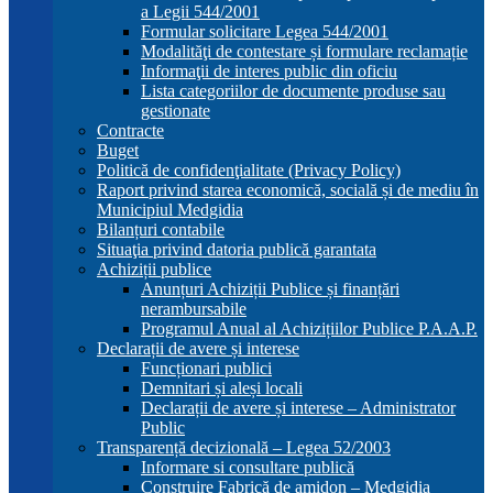
a Legii 544/2001
Formular solicitare Legea 544/2001
Modalităţi de contestare și formulare reclamație
Informaţii de interes public din oficiu
Lista categoriilor de documente produse sau
gestionate
Contracte
Buget
Politică de confidenţialitate (Privacy Policy)
Raport privind starea economică, socială și de mediu în
Municipiul Medgidia
Bilanțuri contabile
Situaţia privind datoria publică garantata
Achiziții publice
Anunțuri Achiziții Publice și finanțări
nerambursabile
Programul Anual al Achizițiilor Publice P.A.A.P.
Declarații de avere și interese
Funcționari publici
Demnitari și aleși locali
Declarații de avere și interese – Administrator
Public
Transparență decizională – Legea 52/2003
Informare si consultare publică
Construire Fabrică de amidon – Medgidia