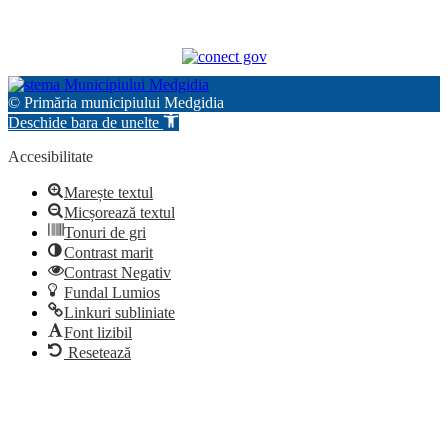
© Primăria municipiului Medgidia
Deschide bara de unelte
Accesibilitate
Marește textul
Micșorează textul
Tonuri de gri
Contrast marit
Contrast Negativ
Fundal Lumios
Linkuri subliniate
Font lizibil
Resetează