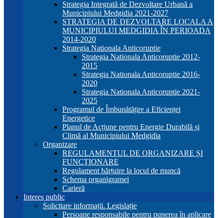
Strategia Integrată de Dezvoltare Urbană a
Municipiului Medgidia 2021-2027
STRATEGIA DE DEZVOLTARE LOCALA A
MUNICIPIULUI MEDGIDIA ÎN PERIOADA
2014-2020
Strategia Nationala Anticoruptie
Strategia Nationala Anticoruptie 2012-
2015
Strategia Nationala Anticoruptie 2016-
2020
Strategia Nationala Anticoruptie 2021-
2025
Programul de Îmbunătățire a Eficienței
Energetice
Planul de Acțiune pentru Energie Durabilă și
Climă al Municipiului Medgidia
Organizare
REGULAMENTUL DE ORGANIZARE ȘI
FUNCŢIONARE
Regulament hărțuire la locul de muncă
Schema organigramei
Carieră
Interes public
Solicitare informații. Legislație
Persoane responsabile pentru punerea în aplicare