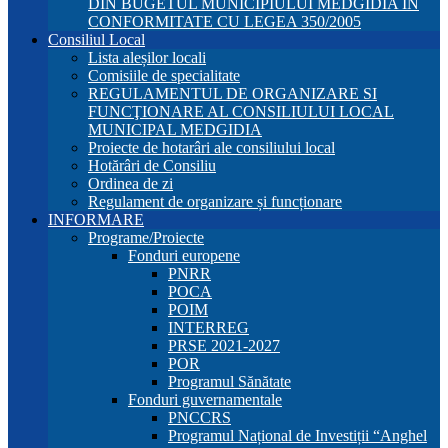
DIN BUGETUL MUNICIPIULUI MEDGIDIA ÎN
CONFORMITATE CU LEGEA 350/2005
Consiliul Local
Lista aleșilor locali
Comisiile de specialitate
REGULAMENTUL DE ORGANIZARE SI
FUNCŢIONARE AL CONSILIULUI LOCAL
MUNICIPAL MEDGIDIA
Proiecte de hotarâri ale consiliului local
Hotărâri de Consiliu
Ordinea de zi
Regulament de organizare și funcționare
INFORMARE
Programe/Proiecte
Fonduri europene
PNRR
POCA
POIM
INTERREG
PRSE 2021-2027
POR
Programul Sănătate
Fonduri guvernamentale
PNCCRS
Programul Național de Investiții “Anghel