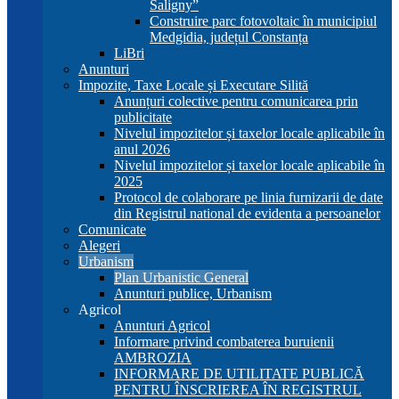
Saligny”
Construire parc fotovoltaic în municipiul
Medgidia, județul Constanța
LiBri
Anunturi
Impozite, Taxe Locale și Executare Silită
Anunțuri colective pentru comunicarea prin
publicitate
Nivelul impozitelor și taxelor locale aplicabile în
anul 2026
Nivelul impozitelor și taxelor locale aplicabile în
2025
Protocol de colaborare pe linia furnizarii de date
din Registrul national de evidenta a persoanelor
Comunicate
Alegeri
Urbanism
Plan Urbanistic General
Anunturi publice, Urbanism
Agricol
Anunturi Agricol
Informare privind combaterea buruienii
AMBROZIA
INFORMARE DE UTILITATE PUBLICĂ
PENTRU ÎNSCRIEREA ÎN REGISTRUL