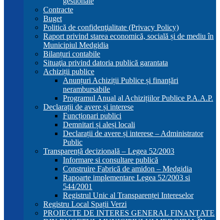
gestionate
Contracte
Buget
Politică de confidenţialitate (Privacy Policy)
Raport privind starea economică, socială și de mediu în
Municipiul Medgidia
Bilanțuri contabile
Situaţia privind datoria publică garantata
Achiziții publice
Anunțuri Achiziții Publice și finanțări
nerambursabile
Programul Anual al Achizițiilor Publice P.A.A.P.
Declarații de avere și interese
Funcționari publici
Demnitari și aleși locali
Declarații de avere și interese – Administrator
Public
Transparență decizională – Legea 52/2003
Informare si consultare publică
Construire Fabrică de amidon – Medgidia
Rapoarte implementare Legea 52/2003 si
544/2001
Registrul Unic al Transparenței Intereselor
Registru Local Spații Verzi
PROIECTE DE INTERES GENERAL FINANȚATE