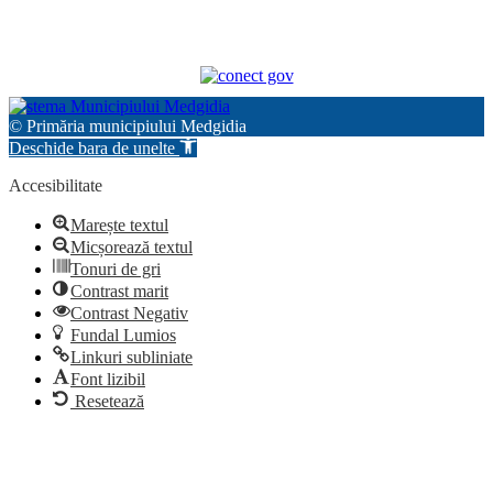
© Primăria municipiului Medgidia
Deschide bara de unelte
Accesibilitate
Marește textul
Micșorează textul
Tonuri de gri
Contrast marit
Contrast Negativ
Fundal Lumios
Linkuri subliniate
Font lizibil
Resetează