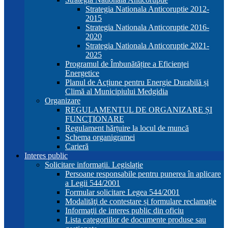
Strategia Nationala Anticoruptie 2012-
2015
Strategia Nationala Anticoruptie 2016-
2020
Strategia Nationala Anticoruptie 2021-
2025
Programul de Îmbunătățire a Eficienței
Energetice
Planul de Acțiune pentru Energie Durabilă și
Climă al Municipiului Medgidia
Organizare
REGULAMENTUL DE ORGANIZARE ȘI
FUNCŢIONARE
Regulament hărțuire la locul de muncă
Schema organigramei
Carieră
Interes public
Solicitare informații. Legislație
Persoane responsabile pentru punerea în aplicare
a Legii 544/2001
Formular solicitare Legea 544/2001
Modalităţi de contestare și formulare reclamație
Informaţii de interes public din oficiu
Lista categoriilor de documente produse sau