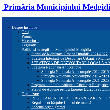
Primăria Municipiului Medgid
Despre Instituție
Oraș
Primar
Viceprimar
Legislație
Politici si strategii ale Municipiului Medgidia
Planul de Mobilitate Urbană Durabilă 2021-2027
Strategia Integrată de Dezvoltare Urbană a Munic
STRATEGIA DE DEZVOLTARE LOCALA A MU
Strategia Nationala Anticoruptie
Strategia Nationala Anticoruptie 2012-2015
Strategia Nationala Anticoruptie 2016-2020
Strategia Nationala Anticoruptie 2021-2025
Programul de Îmbunătățire a Eficienței Energetice
Planul de Acțiune pentru Energie Durabilă și Clim
Organizare
REGULAMENTUL DE ORGANIZARE ȘI FU
Regulament hărțuire la locul de muncă
Schema organigramei