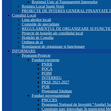
Registrul Unic al Transparenței Intereselor
Registru Local Spații Verzi
PROIECTE DE INTERES GENERAL FINANȚATE D
Consiliul Local
Lista aleșilor locali
Comisiile de specialitate
REGULAMENTUL DE ORGANIZARE SI FUNCŢIO
Proiecte de hotarâri ale consiliului local
Hotărâri de Consiliu
Ordinea de zi
Regulament de organizare și funcționare
INFORMARE
Programe/Proiecte
Fonduri europene
PNRR
POCA
POIM
INTERREG
PRSE 2021-2027
POR
Programul Sănătate
Fonduri guvernamentale
PNCCRS
Programul Național de Investiții “Anghel Sa
Construire parc fotovoltaic în municipiul Me