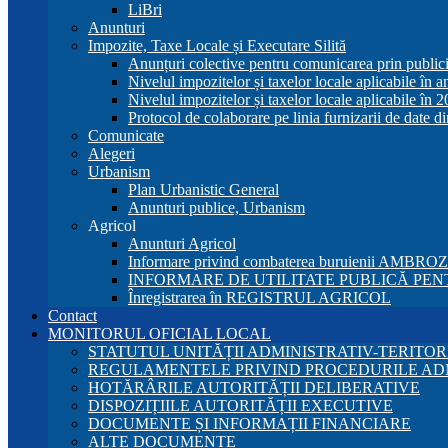
LiBri
Anunturi
Impozite, Taxe Locale și Executare Silită
Anunțuri colective pentru comunicarea prin publici
Nivelul impozitelor și taxelor locale aplicabile în 
Nivelul impozitelor și taxelor locale aplicabile în 
Protocol de colaborare pe linia furnizarii de date d
Comunicate
Alegeri
Urbanism
Plan Urbanistic General
Anunturi publice, Urbanism
Agricol
Anunturi Agricol
Informare privind combaterea buruienii AMBRO
INFORMARE DE UTILITATE PUBLICĂ PENT
Înregistrarea în REGISTRUL AGRICOL
Contact
MONITORUL OFICIAL LOCAL
STATUTUL UNITĂȚII ADMINISTRATIV-TERITOR
REGULAMENTELE PRIVIND PROCEDURILE AD
HOTĂRÂRILE AUTORITĂȚII DELIBERATIVE
DISPOZIȚIILE AUTORITĂȚII EXECUTIVE
DOCUMENTE ȘI INFORMAȚII FINANCIARE
ALTE DOCUMENTE