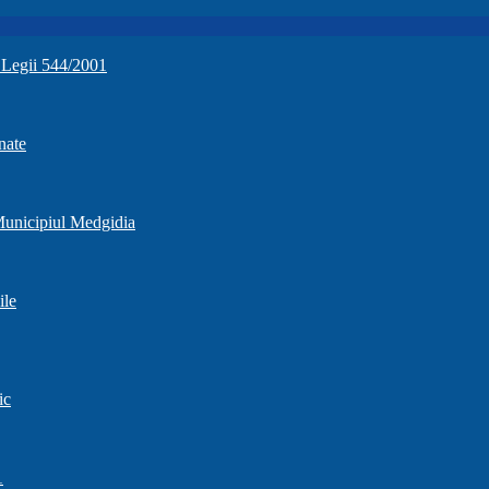
a Legii 544/2001
nate
 Municipiul Medgidia
ile
ic
1