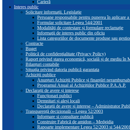
Carieră
Interes public
Solicitare informații. Legislație
Persoane responsabile pentru punerea în aplicare 
Formular solicitare Legea 544/2001
Modalităţi de contestare și formulare reclamație
Informaţii de interes public din oficiu
Lista categoriilor de documente produse sau gestio
Contracte
Buget
Politică de confidenţialitate (Privacy Policy)
Raport privind starea economică, socială și de mediu în
Bilanțuri contabile
Situaţia privind datoria publică garantata
Achiziții publice
Anunțuri Achiziții Publice și finanțări nerambursab
Programul Anual al Achizițiilor Publice P.A.A.P.
Declarații de avere și interese
Funcționari publici
Demnitari și aleși locali
Declarații de avere și interese – Administrator Publ
Transparență decizională – Legea 52/2003
Informare si consultare publică
Construire Fabrică de amidon – Medgidia
Rapoarte implementare Legea 52/2003 si 544/200