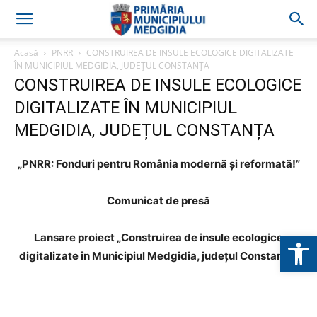
Acasă
PNRR
CONSTRUIREA DE INSULE ECOLOGICE DIGITALIZATE
ÎN MUNICIPIUL MEDGIDIA, JUDEȚUL CONSTANȚA
CONSTRUIREA DE INSULE ECOLOGICE
DIGITALIZATE ÎN MUNICIPIUL
MEDGIDIA, JUDEȚUL CONSTANȚA
„PNRR: Fonduri pentru România modernă și reformată!”
Comunicat de presă
Deschide b
Lansare proiect „Construirea de insule ecologice
digitalizate în Municipiul Medgidia, județul Constanța”