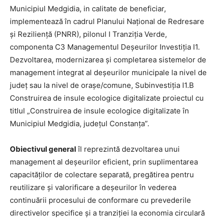
Municipiul Medgidia, in calitate de beneficiar,
implementează în cadrul Planului Național de Redresare
și Reziliență (PNRR), pilonul I Tranziția Verde,
componenta C3 Managementul Deșeurilor Investiția I1.
Dezvoltarea, modernizarea și completarea sistemelor de
management integrat al deșeurilor municipale la nivel de
județ sau la nivel de orașe/comune, Subinvestiția I1.B
Construirea de insule ecologice digitalizate proiectul cu
titlul „Construirea de insule ecologice digitalizate în
Municipiul Medgidia, județul Constanța”.
Obiectivul general
îl reprezintă dezvoltarea unui
management al deșeurilor eficient, prin suplimentarea
capacităților de colectare separată, pregătirea pentru
reutilizare și valorificare a deșeurilor în vederea
continuării procesului de conformare cu prevederile
directivelor specifice și a tranziției la economia circulară