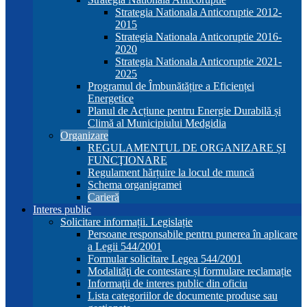
Strategia Nationala Anticoruptie 2012-
2015
Strategia Nationala Anticoruptie 2016-
2020
Strategia Nationala Anticoruptie 2021-
2025
Programul de Îmbunătățire a Eficienței
Energetice
Planul de Acțiune pentru Energie Durabilă și
Climă al Municipiului Medgidia
Organizare
REGULAMENTUL DE ORGANIZARE ȘI
FUNCŢIONARE
Regulament hărțuire la locul de muncă
Schema organigramei
Carieră
Interes public
Solicitare informații. Legislație
Persoane responsabile pentru punerea în aplicare
a Legii 544/2001
Formular solicitare Legea 544/2001
Modalităţi de contestare și formulare reclamație
Informaţii de interes public din oficiu
Lista categoriilor de documente produse sau