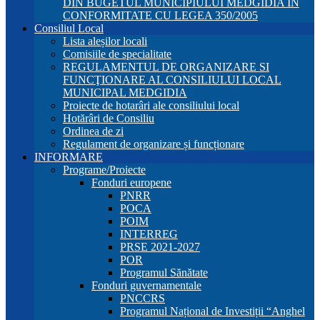
DIN BUGETUL MUNICIPIULUI MEDGIDIA ÎN
CONFORMITATE CU LEGEA 350/2005
Consiliul Local
Lista aleșilor locali
Comisiile de specialitate
REGULAMENTUL DE ORGANIZARE SI
FUNCŢIONARE AL CONSILIULUI LOCAL
MUNICIPAL MEDGIDIA
Proiecte de hotarâri ale consiliului local
Hotărâri de Consiliu
Ordinea de zi
Regulament de organizare și funcționare
INFORMARE
Programe/Proiecte
Fonduri europene
PNRR
POCA
POIM
INTERREG
PRSE 2021-2027
POR
Programul Sănătate
Fonduri guvernamentale
PNCCRS
Programul Național de Investiții “Anghel