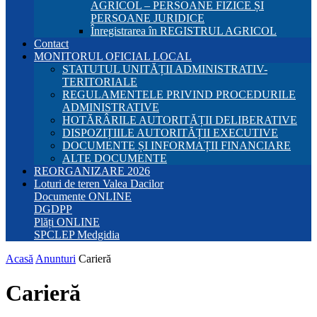
AGRICOL – PERSOANE FIZICE ȘI
PERSOANE JURIDICE
Înregistrarea în REGISTRUL AGRICOL
Contact
MONITORUL OFICIAL LOCAL
STATUTUL UNITĂȚII ADMINISTRATIV-
TERITORIALE
REGULAMENTELE PRIVIND PROCEDURILE
ADMINISTRATIVE
HOTĂRÂRILE AUTORITĂȚII DELIBERATIVE
DISPOZIȚIILE AUTORITĂȚII EXECUTIVE
DOCUMENTE ȘI INFORMAȚII FINANCIARE
ALTE DOCUMENTE
REORGANIZARE 2026
Loturi de teren Valea Dacilor
Documente ONLINE
DGDPP
Plăți ONLINE
SPCLEP Medgidia
Acasă
Anunturi
Carieră
Carieră