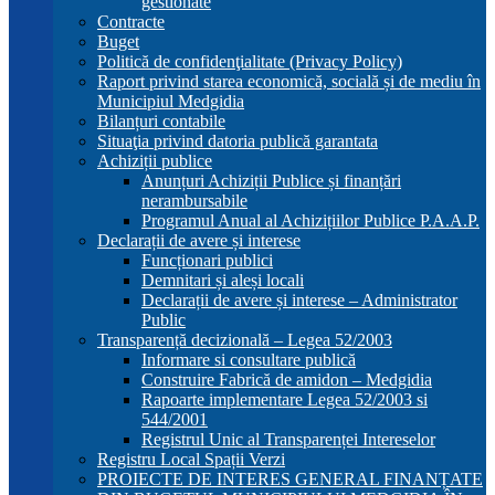
gestionate
Contracte
Buget
Politică de confidenţialitate (Privacy Policy)
Raport privind starea economică, socială și de mediu în
Municipiul Medgidia
Bilanțuri contabile
Situaţia privind datoria publică garantata
Achiziții publice
Anunțuri Achiziții Publice și finanțări
nerambursabile
Programul Anual al Achizițiilor Publice P.A.A.P.
Declarații de avere și interese
Funcționari publici
Demnitari și aleși locali
Declarații de avere și interese – Administrator
Public
Transparență decizională – Legea 52/2003
Informare si consultare publică
Construire Fabrică de amidon – Medgidia
Rapoarte implementare Legea 52/2003 si
544/2001
Registrul Unic al Transparenței Intereselor
Registru Local Spații Verzi
PROIECTE DE INTERES GENERAL FINANȚATE