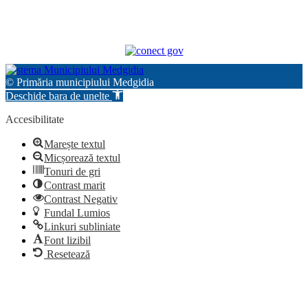
© Primăria municipiului Medgidia
Deschide bara de unelte
Accesibilitate
Marește textul
Micșorează textul
Tonuri de gri
Contrast marit
Contrast Negativ
Fundal Lumios
Linkuri subliniate
Font lizibil
Resetează