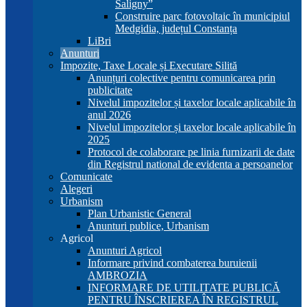
Saligny”
Construire parc fotovoltaic în municipiul
Medgidia, județul Constanța
LiBri
Anunturi
Impozite, Taxe Locale și Executare Silită
Anunțuri colective pentru comunicarea prin
publicitate
Nivelul impozitelor și taxelor locale aplicabile în
anul 2026
Nivelul impozitelor și taxelor locale aplicabile în
2025
Protocol de colaborare pe linia furnizarii de date
din Registrul national de evidenta a persoanelor
Comunicate
Alegeri
Urbanism
Plan Urbanistic General
Anunturi publice, Urbanism
Agricol
Anunturi Agricol
Informare privind combaterea buruienii
AMBROZIA
INFORMARE DE UTILITATE PUBLICĂ
PENTRU ÎNSCRIEREA ÎN REGISTRUL