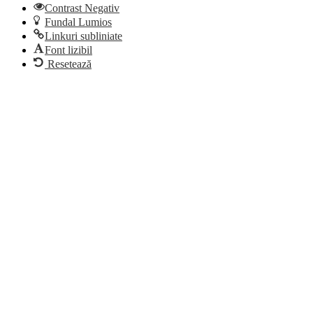
Contrast Negativ
Fundal Lumios
Linkuri subliniate
Font lizibil
Resetează