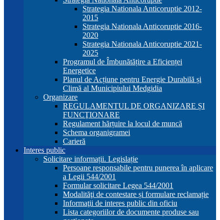
Strategia Nationala Anticoruptie 2012-
2015
Strategia Nationala Anticoruptie 2016-
2020
Strategia Nationala Anticoruptie 2021-
2025
Programul de Îmbunătățire a Eficienței
Energetice
Planul de Acțiune pentru Energie Durabilă și
Climă al Municipiului Medgidia
Organizare
REGULAMENTUL DE ORGANIZARE ȘI
FUNCŢIONARE
Regulament hărțuire la locul de muncă
Schema organigramei
Carieră
Interes public
Solicitare informații. Legislație
Persoane responsabile pentru punerea în aplicare
a Legii 544/2001
Formular solicitare Legea 544/2001
Modalităţi de contestare și formulare reclamație
Informaţii de interes public din oficiu
Lista categoriilor de documente produse sau