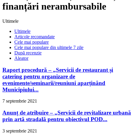
finanțări nerambursabile
Ultimele
Ultimele
Articole recomandate
Cele mai populare
Cele mai populare din ultimele 7 zile
După recenzie
Aleator
Raport procedură – „Servicii de restaurant și
catering pentru organizare de
evenimente/seminarii/reuniuni aparținând
Municipiului...
7 septembrie 2021
Anunț de atribuire – „Servicii de revitalizare urbană
prin artă stradală pentru obiectivul POD...
3 septembrie 2021