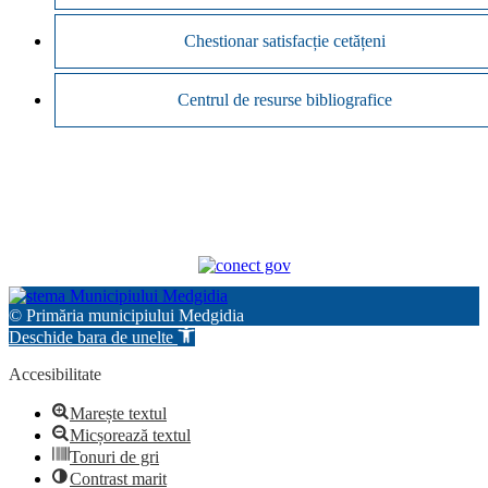
Chestionar satisfacție cetățeni
Centrul de resurse bibliografice
© Primăria municipiului Medgidia
Deschide bara de unelte
Accesibilitate
Marește textul
Micșorează textul
Tonuri de gri
Contrast marit