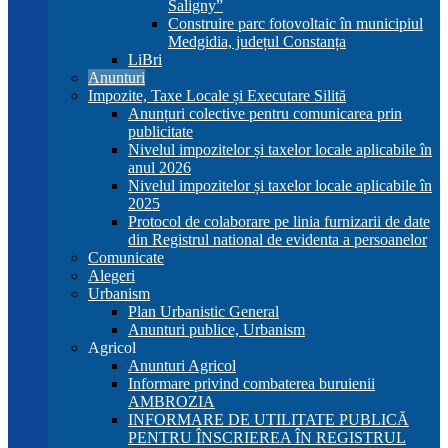
Saligny”
Construire parc fotovoltaic în municipiul
Medgidia, județul Constanța
LiBri
Anunturi
Impozite, Taxe Locale și Executare Silită
Anunțuri colective pentru comunicarea prin
publicitate
Nivelul impozitelor și taxelor locale aplicabile în
anul 2026
Nivelul impozitelor și taxelor locale aplicabile în
2025
Protocol de colaborare pe linia furnizarii de date
din Registrul national de evidenta a persoanelor
Comunicate
Alegeri
Urbanism
Plan Urbanistic General
Anunturi publice, Urbanism
Agricol
Anunturi Agricol
Informare privind combaterea buruienii
AMBROZIA
INFORMARE DE UTILITATE PUBLICĂ
PENTRU ÎNSCRIEREA ÎN REGISTRUL