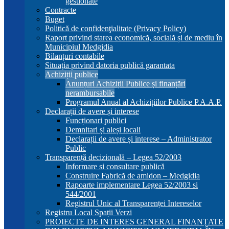
gestionate
Contracte
Buget
Politică de confidenţialitate (Privacy Policy)
Raport privind starea economică, socială și de mediu în
Municipiul Medgidia
Bilanțuri contabile
Situaţia privind datoria publică garantata
Achiziții publice
Anunțuri Achiziții Publice și finanțări
nerambursabile
Programul Anual al Achizițiilor Publice P.A.A.P.
Declarații de avere și interese
Funcționari publici
Demnitari și aleși locali
Declarații de avere și interese – Administrator
Public
Transparență decizională – Legea 52/2003
Informare si consultare publică
Construire Fabrică de amidon – Medgidia
Rapoarte implementare Legea 52/2003 si
544/2001
Registrul Unic al Transparenței Intereselor
Registru Local Spații Verzi
PROIECTE DE INTERES GENERAL FINANȚATE