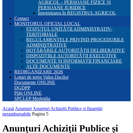
AGRICOL – PERSOANE FIZICE ȘI
PERSOANE JURIDICE
Înregistrarea în REGISTRUL AGRICOL
Contact
MONITORUL OFICIAL LOCAL
STATUTUL UNITĂȚII ADMINISTRATIV-
TERITORIALE
REGULAMENTELE PRIVIND PROCEDURILE
ADMINISTRATIVE
HOTĂRÂRILE AUTORITĂȚII DELIBERATIVE
DISPOZIȚIILE AUTORITĂȚII EXECUTIVE
DOCUMENTE ȘI INFORMAȚII FINANCIARE
ALTE DOCUMENTE
REORGANIZARE 2026
Loturi de teren Valea Dacilor
Documente ONLINE
DGDPP
Plăți ONLINE
SPCLEP Medgidia
Acasă
Anunturi
Anunțuri Achiziții Publice și finanțări
nerambursabile
Pagina 5
Anunțuri Achiziții Publice și