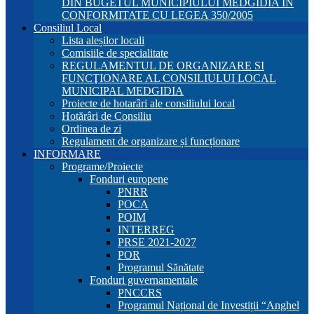
DIN BUGETUL MUNICIPIULUI MEDGIDIA ÎN
CONFORMITATE CU LEGEA 350/2005
Consiliul Local
Lista aleșilor locali
Comisiile de specialitate
REGULAMENTUL DE ORGANIZARE SI
FUNCŢIONARE AL CONSILIULUI LOCAL
MUNICIPAL MEDGIDIA
Proiecte de hotarâri ale consiliului local
Hotărâri de Consiliu
Ordinea de zi
Regulament de organizare și funcționare
INFORMARE
Programe/Proiecte
Fonduri europene
PNRR
POCA
POIM
INTERREG
PRSE 2021-2027
POR
Programul Sănătate
Fonduri guvernamentale
PNCCRS
Programul Național de Investiții “Anghel