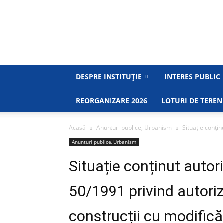
DESPRE INSTITUȚIE
INTERES PUBLIC
REORGANIZARE 2026
LOTURI DE TEREN
Acasă
Anunturi publice, Urbanism
Situație conțin
Anunturi publice, Urbanism
Situație conținut autori
50/1991 privind autoriz
construcții cu modificăr