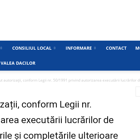
Primăria
CONSILIUL LOCAL
INFORMARE
CONTACT
M
 VALEA DACILOR
ut autorizații, conform Legii nr. 50/1991 privind autorizarea executării lucrărilor de
Municipiului
zații, conform Legii nr.
area executării lucrărilor de
Medgidia
ile și completările ulterioare