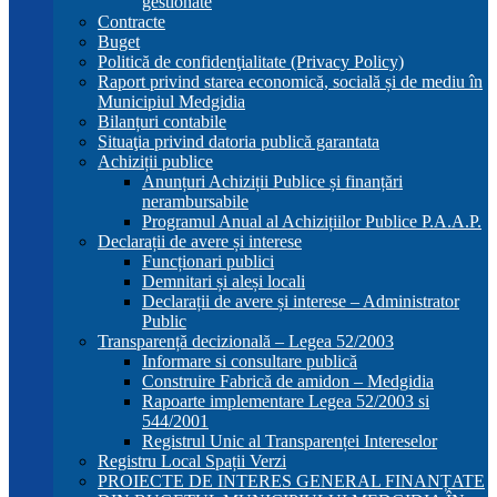
gestionate
Contracte
Buget
Politică de confidenţialitate (Privacy Policy)
Raport privind starea economică, socială și de mediu în
Municipiul Medgidia
Bilanțuri contabile
Situaţia privind datoria publică garantata
Achiziții publice
Anunțuri Achiziții Publice și finanțări
nerambursabile
Programul Anual al Achizițiilor Publice P.A.A.P.
Declarații de avere și interese
Funcționari publici
Demnitari și aleși locali
Declarații de avere și interese – Administrator
Public
Transparență decizională – Legea 52/2003
Informare si consultare publică
Construire Fabrică de amidon – Medgidia
Rapoarte implementare Legea 52/2003 si
544/2001
Registrul Unic al Transparenței Intereselor
Registru Local Spații Verzi
PROIECTE DE INTERES GENERAL FINANȚATE