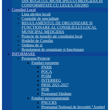
DIN BUGETUL MUNICIPIULUI MEDGIDIA ÎN
CONFORMITATE CU LEGEA 350/2005
Consiliul Local
Lista aleșilor locali
Comisiile de specialitate
REGULAMENTUL DE ORGANIZARE SI
FUNCŢIONARE AL CONSILIULUI LOCAL
MUNICIPAL MEDGIDIA
Proiecte de hotarâri ale consiliului local
Hotărâri de Consiliu
Ordinea de zi
Regulament de organizare și funcționare
INFORMARE
Programe/Proiecte
Fonduri europene
PNRR
POCA
POIM
INTERREG
PRSE 2021-2027
POR
Programul Sănătate
Fonduri guvernamentale
PNCCRS
Programul Național de Investiții “Anghel