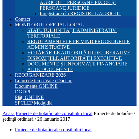
AGRICOL – PERSOANE FIZICE ȘI
PERSOANE JURIDICE
Înregistrarea în REGISTRUL AGRICOL
Contact
MONITORUL OFICIAL LOCAL
STATUTUL UNITĂȚII ADMINISTRATIV-
TERITORIALE
REGULAMENTELE PRIVIND PROCEDURILE
ADMINISTRATIVE
HOTĂRÂRILE AUTORITĂȚII DELIBERATIVE
DISPOZIȚIILE AUTORITĂȚII EXECUTIVE
DOCUMENTE ȘI INFORMAȚII FINANCIARE
ALTE DOCUMENTE
REORGANIZARE 2026
Loturi de teren Valea Dacilor
Documente ONLINE
DGDPP
Plăți ONLINE
SPCLEP Medgidia
Acasă
Proiecte de hotarâri ale consiliului local
Proiecte de hotărâre /
ședință ordinară / 26 ianuarie 2017
Proiecte de hotarâri ale consiliului local