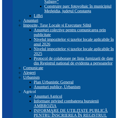
Saligny”
Construire parc fotovoltaic în municipiul
Medgidia, județul Constanța
LiBri
Anunturi
Impozite, Taxe Locale și Executare Silită
Anunțuri colective pentru comunicarea prin
publicitate
Nivelul impozitelor și taxelor locale aplicabile în
anul 2026
Nivelul impozitelor și taxelor locale aplicabile în
2025
Protocol de colaborare pe linia furnizarii de date
din Registrul national de evidenta a persoanelor
Comunicate
Alegeri
Urbanism
Plan Urbanistic General
Anunturi publice, Urbanism
Agricol
Anunturi Agricol
Informare privind combaterea buruienii
AMBROZIA
INFORMARE DE UTILITATE PUBLICĂ
PENTRU ÎNSCRIEREA ÎN REGISTRUL