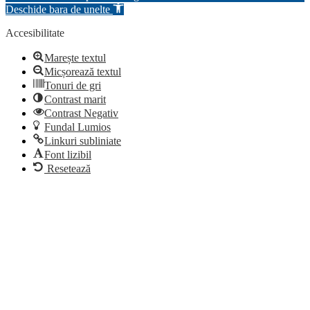
Deschide bara de unelte
Accesibilitate
Marește textul
Micșorează textul
Tonuri de gri
Contrast marit
Contrast Negativ
Fundal Lumios
Linkuri subliniate
Font lizibil
Resetează