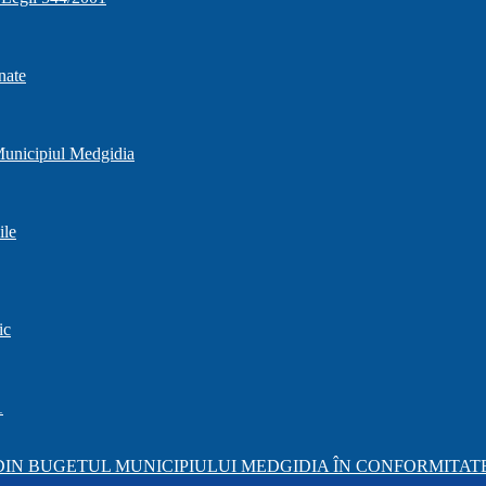
nate
 Municipiul Medgidia
ile
ic
1
IN BUGETUL MUNICIPIULUI MEDGIDIA ÎN CONFORMITATE 