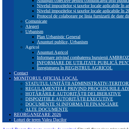
Anunțuri colective pentru comunicarea prin publici
Nivelul impozitelor și taxelor locale aplicabile în 
Nivelul impozitelor și taxelor locale aplicabile în 
Protocol de colaborare pe linia furnizarii de date d
Comunicate
Alegeri
Urbanism
Plan Urbanistic General
Anunturi publice, Urbanism
Agricol
Anunturi Agricol
Informare privind combaterea buruienii AMBRO
INFORMARE DE UTILITATE PUBLICĂ PENT
Înregistrarea în REGISTRUL AGRICOL
Contact
MONITORUL OFICIAL LOCAL
STATUTUL UNITĂȚII ADMINISTRATIV-TERITOR
REGULAMENTELE PRIVIND PROCEDURILE AD
HOTĂRÂRILE AUTORITĂȚII DELIBERATIVE
DISPOZIȚIILE AUTORITĂȚII EXECUTIVE
DOCUMENTE ȘI INFORMAȚII FINANCIARE
ALTE DOCUMENTE
REORGANIZARE 2026
Loturi de teren Valea Dacilor