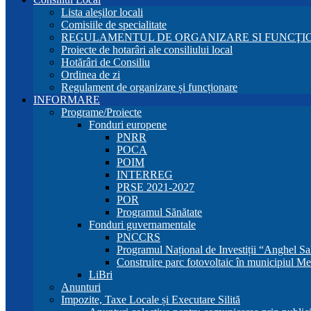
Lista aleșilor locali
Comisiile de specialitate
REGULAMENTUL DE ORGANIZARE SI FUNCŢIO
Proiecte de hotarâri ale consiliului local
Hotărâri de Consiliu
Ordinea de zi
Regulament de organizare și funcționare
INFORMARE
Programe/Proiecte
Fonduri europene
PNRR
POCA
POIM
INTERREG
PRSE 2021-2027
POR
Programul Sănătate
Fonduri guvernamentale
PNCCRS
Programul Național de Investiții “Anghel Sa
Construire parc fotovoltaic în municipiul Me
LiBri
Anunturi
Impozite, Taxe Locale și Executare Silită