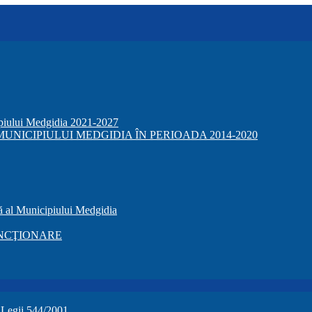
ipiului Medgidia 2021-2027
NICIPIULUI MEDGIDIA ÎN PERIOADA 2014-2020
ă al Municipiului Medgidia
NCŢIONARE
a Legii 544/2001