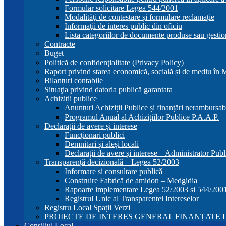
Formular solicitare Legea 544/2001
Modalităţi de contestare și formulare reclamație
Informaţii de interes public din oficiu
Lista categoriilor de documente produse sau gestio
Contracte
Buget
Politică de confidenţialitate (Privacy Policy)
Raport privind starea economică, socială și de mediu în
Bilanțuri contabile
Situaţia privind datoria publică garantata
Achiziții publice
Anunțuri Achiziții Publice și finanțări nerambursab
Programul Anual al Achizițiilor Publice P.A.A.P.
Declarații de avere și interese
Funcționari publici
Demnitari și aleși locali
Declarații de avere și interese – Administrator Publ
Transparență decizională – Legea 52/2003
Informare si consultare publică
Construire Fabrică de amidon – Medgidia
Rapoarte implementare Legea 52/2003 si 544/200
Registrul Unic al Transparenței Intereselor
Registru Local Spații Verzi
PROIECTE DE INTERES GENERAL FINANȚATE D
Consiliul Local