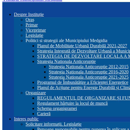
Despre Instituție
Oraș
Primar
Viceprimar
Legislație
Politici si strategii ale Municipiului Medgidia
Planul de Mobilitate Urbană Durabilă 2021-2027
Strategia Integrată de Dezvoltare Urbană a Munic
STRATEGIA DE DEZVOLTARE LOCALA A MU
Strategia Nationala Anticoruptie
Strategia Nationala Anticoruptie 2012-2015
Strategia Nationala Anticoruptie 2016-2020
Strategia Nationala Anticoruptie 2021-2025
Programul de Îmbunătățire a Eficienței Energetice
Planul de Acțiune pentru Energie Durabilă și Clim
Organizare
REGULAMENTUL DE ORGANIZARE ȘI FU
Regulament hărțuire la locul de muncă
Schema organigramei
Carieră
Interes public
Solicitare informații. Legislație
Persoane responsabile pentru punerea în aplicare 