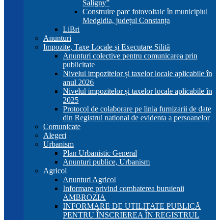
Saligny”
Construire parc fotovoltaic în municipiul
Medgidia, județul Constanța
LiBri
Anunturi
Impozite, Taxe Locale și Executare Silită
Anunțuri colective pentru comunicarea prin
publicitate
Nivelul impozitelor și taxelor locale aplicabile în
anul 2026
Nivelul impozitelor și taxelor locale aplicabile în
2025
Protocol de colaborare pe linia furnizarii de date
din Registrul national de evidenta a persoanelor
Comunicate
Alegeri
Urbanism
Plan Urbanistic General
Anunturi publice, Urbanism
Agricol
Anunturi Agricol
Informare privind combaterea buruienii
AMBROZIA
INFORMARE DE UTILITATE PUBLICĂ
PENTRU ÎNSCRIEREA ÎN REGISTRUL