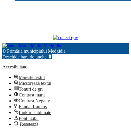
© Primăria municipiului Medgidia
Deschide bara de unelte
Accesibilitate
Marește textul
Micșorează textul
Tonuri de gri
Contrast marit
Contrast Negativ
Fundal Lumios
Linkuri subliniate
Font lizibil
Resetează