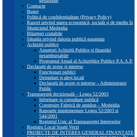
gestionate
Contracte
Buget
Politică de confidenţialitate (Privacy Policy)
Raport privind starea economică, socială și de mediu în
Municipiul Medgidia
Bilanțuri contabile
Situaţia privind datoria publică garantata
Achiziții publice
Anunțuri Achiziții Publice și finanțări
nerambursabile
Programul Anual al Achizițiilor Publice P.A.A.P.
Declarații de avere și interese
Funcționari publici
Demnitari și aleși locali
Declarații de avere și interese – Administrator
Public
Transparență decizională – Legea 52/2003
Informare si consultare publică
Construire Fabrică de amidon – Medgidia
Rapoarte implementare Legea 52/2003 si
544/2001
Registrul Unic al Transparenței Intereselor
Registru Local Spații Verzi
PROIECTE DE INTERES GENERAL FINANȚATE