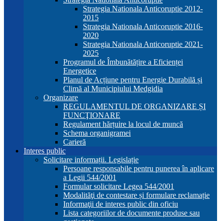
Strategia Nationala Anticoruptie 2012-
2015
Strategia Nationala Anticoruptie 2016-
2020
Strategia Nationala Anticoruptie 2021-
2025
Programul de Îmbunătățire a Eficienței
Energetice
Planul de Acțiune pentru Energie Durabilă și
Climă al Municipiului Medgidia
Organizare
REGULAMENTUL DE ORGANIZARE ȘI
FUNCŢIONARE
Regulament hărțuire la locul de muncă
Schema organigramei
Carieră
Interes public
Solicitare informații. Legislație
Persoane responsabile pentru punerea în aplicare
a Legii 544/2001
Formular solicitare Legea 544/2001
Modalităţi de contestare și formulare reclamație
Informaţii de interes public din oficiu
Lista categoriilor de documente produse sau