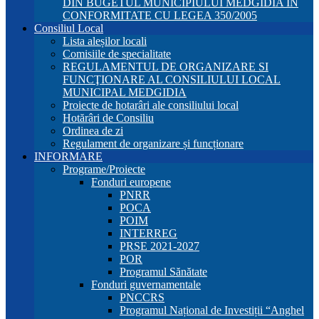
DIN BUGETUL MUNICIPIULUI MEDGIDIA ÎN
CONFORMITATE CU LEGEA 350/2005
Consiliul Local
Lista aleșilor locali
Comisiile de specialitate
REGULAMENTUL DE ORGANIZARE SI
FUNCŢIONARE AL CONSILIULUI LOCAL
MUNICIPAL MEDGIDIA
Proiecte de hotarâri ale consiliului local
Hotărâri de Consiliu
Ordinea de zi
Regulament de organizare și funcționare
INFORMARE
Programe/Proiecte
Fonduri europene
PNRR
POCA
POIM
INTERREG
PRSE 2021-2027
POR
Programul Sănătate
Fonduri guvernamentale
PNCCRS
Programul Național de Investiții “Anghel