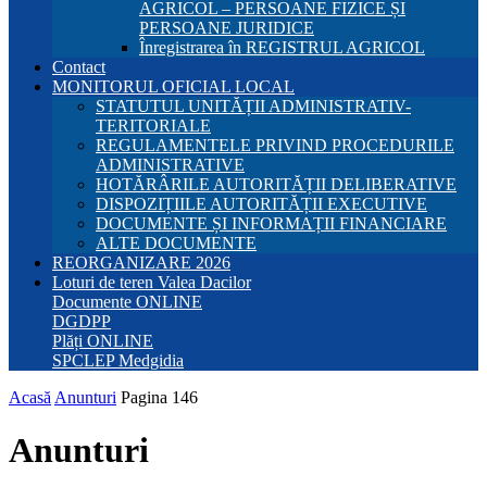
AGRICOL – PERSOANE FIZICE ȘI
PERSOANE JURIDICE
Înregistrarea în REGISTRUL AGRICOL
Contact
MONITORUL OFICIAL LOCAL
STATUTUL UNITĂȚII ADMINISTRATIV-
TERITORIALE
REGULAMENTELE PRIVIND PROCEDURILE
ADMINISTRATIVE
HOTĂRÂRILE AUTORITĂȚII DELIBERATIVE
DISPOZIȚIILE AUTORITĂȚII EXECUTIVE
DOCUMENTE ȘI INFORMAȚII FINANCIARE
ALTE DOCUMENTE
REORGANIZARE 2026
Loturi de teren Valea Dacilor
Documente ONLINE
DGDPP
Plăți ONLINE
SPCLEP Medgidia
Acasă
Anunturi
Pagina 146
Anunturi