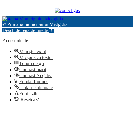
© Primăria municipiului Medgidia
Deschide bara de unelte
Accesibilitate
Marește textul
Micșorează textul
Tonuri de gri
Contrast marit
Contrast Negativ
Fundal Lumios
Linkuri subliniate
Font lizibil
Resetează