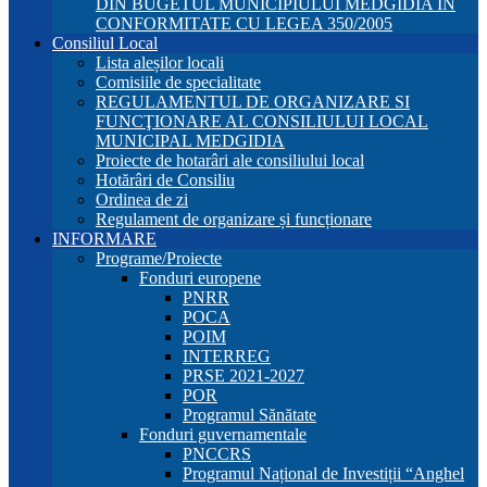
DIN BUGETUL MUNICIPIULUI MEDGIDIA ÎN
CONFORMITATE CU LEGEA 350/2005
Consiliul Local
Lista aleșilor locali
Comisiile de specialitate
REGULAMENTUL DE ORGANIZARE SI
FUNCŢIONARE AL CONSILIULUI LOCAL
MUNICIPAL MEDGIDIA
Proiecte de hotarâri ale consiliului local
Hotărâri de Consiliu
Ordinea de zi
Regulament de organizare și funcționare
INFORMARE
Programe/Proiecte
Fonduri europene
PNRR
POCA
POIM
INTERREG
PRSE 2021-2027
POR
Programul Sănătate
Fonduri guvernamentale
PNCCRS
Programul Național de Investiții “Anghel