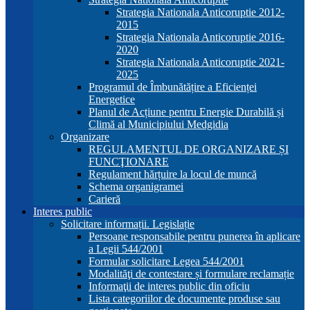
Strategia Nationala Anticoruptie 2012-
2015
Strategia Nationala Anticoruptie 2016-
2020
Strategia Nationala Anticoruptie 2021-
2025
Programul de Îmbunătățire a Eficienței
Energetice
Planul de Acțiune pentru Energie Durabilă și
Climă al Municipiului Medgidia
Organizare
REGULAMENTUL DE ORGANIZARE ȘI
FUNCŢIONARE
Regulament hărțuire la locul de muncă
Schema organigramei
Carieră
Interes public
Solicitare informații. Legislație
Persoane responsabile pentru punerea în aplicare
a Legii 544/2001
Formular solicitare Legea 544/2001
Modalităţi de contestare și formulare reclamație
Informaţii de interes public din oficiu
Lista categoriilor de documente produse sau