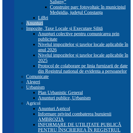
Saligny”
Construire parc fotovoltaic în municipiul
Medgidia, județul Constanța
LiBri
Anunturi
Impozite, Taxe Locale și Executare Silită
Anunțuri colective pentru comunicarea prin
publicitate
Nivelul impozitelor și taxelor locale aplicabile în
anul 2026
Nivelul impozitelor și taxelor locale aplicabile în
2025
Protocol de colaborare pe linia furnizarii de date
din Registrul national de evidenta a persoanelor
Comunicate
Alegeri
Urbanism
Plan Urbanistic General
Anunturi publice, Urbanism
Agricol
Anunturi Agricol
Informare privind combaterea buruienii
AMBROZIA
INFORMARE DE UTILITATE PUBLICĂ
PENTRU ÎNSCRIEREA ÎN REGISTRUL