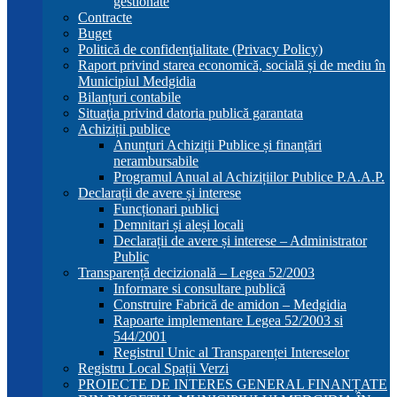
gestionate
Contracte
Buget
Politică de confidenţialitate (Privacy Policy)
Raport privind starea economică, socială și de mediu în
Municipiul Medgidia
Bilanțuri contabile
Situaţia privind datoria publică garantata
Achiziții publice
Anunțuri Achiziții Publice și finanțări
nerambursabile
Programul Anual al Achizițiilor Publice P.A.A.P.
Declarații de avere și interese
Funcționari publici
Demnitari și aleși locali
Declarații de avere și interese – Administrator
Public
Transparență decizională – Legea 52/2003
Informare si consultare publică
Construire Fabrică de amidon – Medgidia
Rapoarte implementare Legea 52/2003 si
544/2001
Registrul Unic al Transparenței Intereselor
Registru Local Spații Verzi
PROIECTE DE INTERES GENERAL FINANȚATE