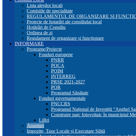
Lista aleșilor locali
Comisiile de specialitate
REGULAMENTUL DE ORGANIZARE SI FUNCŢIO
Proiecte de hotarâri ale consiliului local
Hotărâri de Consiliu
Ordinea de zi
Regulament de organizare și funcționare
INFORMARE
Programe/Proiecte
Fonduri europene
PNRR
POCA
POIM
INTERREG
PRSE 2021-2027
POR
Programul Sănătate
Fonduri guvernamentale
PNCCRS
Programul Național de Investiții “Anghel Sa
Construire parc fotovoltaic în municipiul Me
LiBri
Anunturi
Impozite, Taxe Locale și Executare Silită