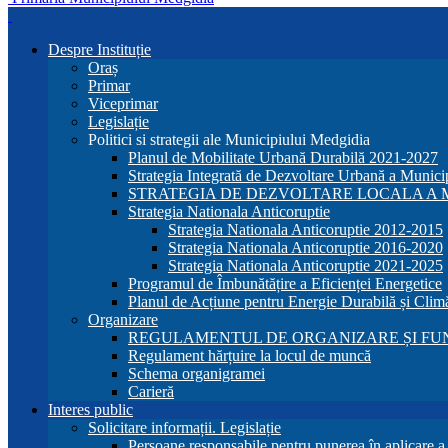
Despre Instituție
Oraș
Primar
Viceprimar
Legislație
Politici si strategii ale Municipiului Medgidia
Planul de Mobilitate Urbană Durabilă 2021-2027
Strategia Integrată de Dezvoltare Urbană a Munic
STRATEGIA DE DEZVOLTARE LOCALA A MU
Strategia Nationala Anticoruptie
Strategia Nationala Anticoruptie 2012-2015
Strategia Nationala Anticoruptie 2016-2020
Strategia Nationala Anticoruptie 2021-2025
Programul de Îmbunătățire a Eficienței Energetice
Planul de Acțiune pentru Energie Durabilă și Clim
Organizare
REGULAMENTUL DE ORGANIZARE ȘI FU
Regulament hărțuire la locul de muncă
Schema organigramei
Carieră
Interes public
Solicitare informații. Legislație
Persoane responsabile pentru punerea în aplicare 