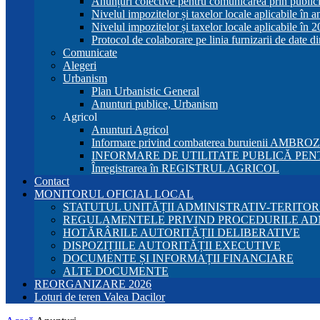
Anunțuri colective pentru comunicarea prin publici
Nivelul impozitelor și taxelor locale aplicabile în 
Nivelul impozitelor și taxelor locale aplicabile în 
Protocol de colaborare pe linia furnizarii de date d
Comunicate
Alegeri
Urbanism
Plan Urbanistic General
Anunturi publice, Urbanism
Agricol
Anunturi Agricol
Informare privind combaterea buruienii AMBRO
INFORMARE DE UTILITATE PUBLICĂ PENT
Înregistrarea în REGISTRUL AGRICOL
Contact
MONITORUL OFICIAL LOCAL
STATUTUL UNITĂȚII ADMINISTRATIV-TERITOR
REGULAMENTELE PRIVIND PROCEDURILE AD
HOTĂRÂRILE AUTORITĂȚII DELIBERATIVE
DISPOZIȚIILE AUTORITĂȚII EXECUTIVE
DOCUMENTE ȘI INFORMAȚII FINANCIARE
ALTE DOCUMENTE
REORGANIZARE 2026
Loturi de teren Valea Dacilor