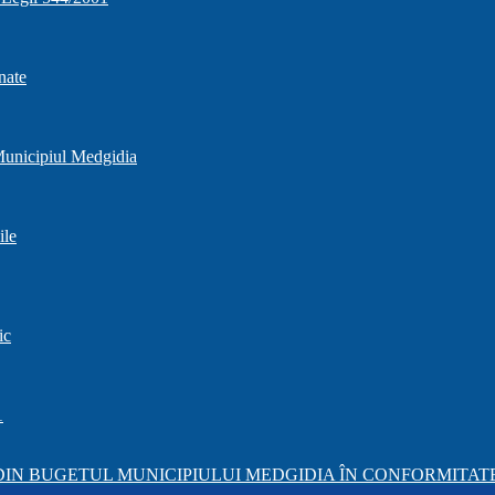
nate
 Municipiul Medgidia
ile
ic
1
IN BUGETUL MUNICIPIULUI MEDGIDIA ÎN CONFORMITATE 