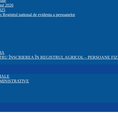
tate
anul 2026
2025
in Registrul national de evidenta a persoanelor
ZIA
RU ÎNSCRIEREA ÎN REGISTRUL AGRICOL – PERSOANE FIZI
IALE
MINISTRATIVE