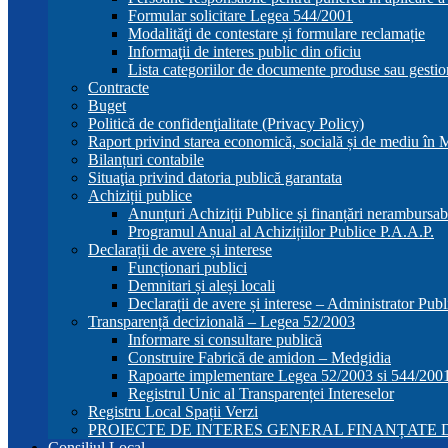
Formular solicitare Legea 544/2001
Modalităţi de contestare și formulare reclamație
Informaţii de interes public din oficiu
Lista categoriilor de documente produse sau gestio
Contracte
Buget
Politică de confidenţialitate (Privacy Policy)
Raport privind starea economică, socială și de mediu în
Bilanțuri contabile
Situaţia privind datoria publică garantata
Achiziții publice
Anunțuri Achiziții Publice și finanțări nerambursab
Programul Anual al Achizițiilor Publice P.A.A.P.
Declarații de avere și interese
Funcționari publici
Demnitari și aleși locali
Declarații de avere și interese – Administrator Publ
Transparență decizională – Legea 52/2003
Informare si consultare publică
Construire Fabrică de amidon – Medgidia
Rapoarte implementare Legea 52/2003 si 544/200
Registrul Unic al Transparenței Intereselor
Registru Local Spații Verzi
PROIECTE DE INTERES GENERAL FINANȚATE D
Consiliul Local