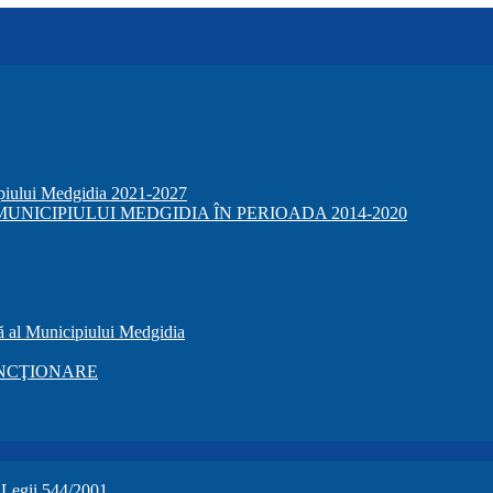
ipiului Medgidia 2021-2027
NICIPIULUI MEDGIDIA ÎN PERIOADA 2014-2020
ă al Municipiului Medgidia
NCŢIONARE
a Legii 544/2001