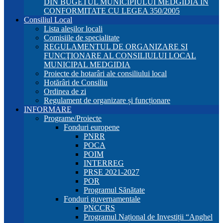
DIN BUGETUL MUNICIPIULUI MEDGIDIA ÎN
CONFORMITATE CU LEGEA 350/2005
Consiliul Local
Lista aleșilor locali
Comisiile de specialitate
REGULAMENTUL DE ORGANIZARE SI
FUNCŢIONARE AL CONSILIULUI LOCAL
MUNICIPAL MEDGIDIA
Proiecte de hotarâri ale consiliului local
Hotărâri de Consiliu
Ordinea de zi
Regulament de organizare și funcționare
INFORMARE
Programe/Proiecte
Fonduri europene
PNRR
POCA
POIM
INTERREG
PRSE 2021-2027
POR
Programul Sănătate
Fonduri guvernamentale
PNCCRS
Programul Național de Investiții “Anghel