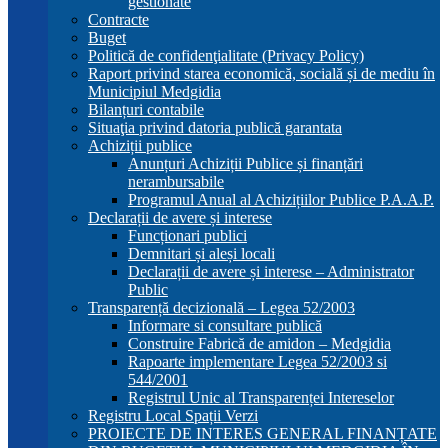
gestionate
Contracte
Buget
Politică de confidenţialitate (Privacy Policy)
Raport privind starea economică, socială și de mediu în
Municipiul Medgidia
Bilanțuri contabile
Situaţia privind datoria publică garantata
Achiziții publice
Anunțuri Achiziții Publice și finanțări
nerambursabile
Programul Anual al Achizițiilor Publice P.A.A.P.
Declarații de avere și interese
Funcționari publici
Demnitari și aleși locali
Declarații de avere și interese – Administrator
Public
Transparență decizională – Legea 52/2003
Informare si consultare publică
Construire Fabrică de amidon – Medgidia
Rapoarte implementare Legea 52/2003 si
544/2001
Registrul Unic al Transparenței Intereselor
Registru Local Spații Verzi
PROIECTE DE INTERES GENERAL FINANȚATE