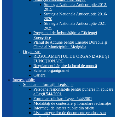
Strategia Nationala Anticoruptie 2012-
2015
Strategia Nationala Anticoruptie 2016-
2020
Strategia Nationala Anticoruptie 2021-
2025
Programul de Îmbunătățire a Eficienței
Energetice
Planul de Acțiune pentru Energie Durabilă și
Climă al Municipiului Medgidia
Organizare
REGULAMENTUL DE ORGANIZARE ȘI
FUNCŢIONARE
Regulament hărțuire la locul de muncă
Schema organigramei
Carieră
Interes public
Solicitare informații. Legislație
Persoane responsabile pentru punerea în aplicare
a Legii 544/2001
Formular solicitare Legea 544/2001
Modalităţi de contestare și formulare reclamație
Informaţii de interes public din oficiu
Lista categoriilor de documente produse sau