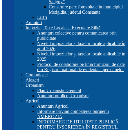
Saligny”
Construire parc fotovoltaic în municipiul
Medgidia, județul Constanța
LiBri
Anunturi
Impozite, Taxe Locale și Executare Silită
Anunțuri colective pentru comunicarea prin
publicitate
Nivelul impozitelor și taxelor locale aplicabile în
anul 2026
Nivelul impozitelor și taxelor locale aplicabile în
2025
Protocol de colaborare pe linia furnizarii de date
din Registrul national de evidenta a persoanelor
Comunicate
Alegeri
Urbanism
Plan Urbanistic General
Anunturi publice, Urbanism
Agricol
Anunturi Agricol
Informare privind combaterea buruienii
AMBROZIA
INFORMARE DE UTILITATE PUBLICĂ
PENTRU ÎNSCRIEREA ÎN REGISTRUL