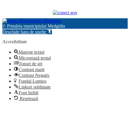
© Primăria municipiului Medgidia
Deschide bara de unelte
Accesibilitate
Marește textul
Micșorează textul
Tonuri de gri
Contrast marit
Contrast Negativ
Fundal Lumios
Linkuri subliniate
Font lizibil
Resetează