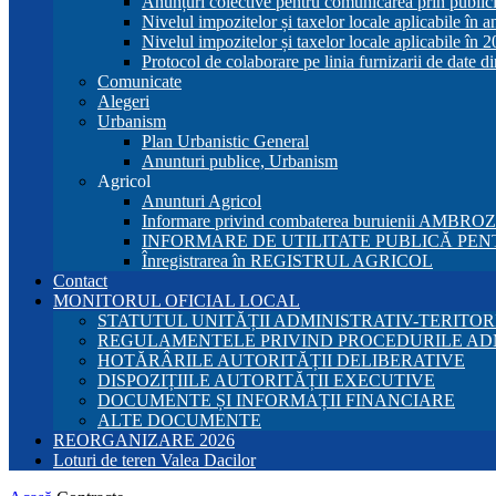
Anunțuri colective pentru comunicarea prin publici
Nivelul impozitelor și taxelor locale aplicabile în 
Nivelul impozitelor și taxelor locale aplicabile în 
Protocol de colaborare pe linia furnizarii de date d
Comunicate
Alegeri
Urbanism
Plan Urbanistic General
Anunturi publice, Urbanism
Agricol
Anunturi Agricol
Informare privind combaterea buruienii AMBRO
INFORMARE DE UTILITATE PUBLICĂ PENT
Înregistrarea în REGISTRUL AGRICOL
Contact
MONITORUL OFICIAL LOCAL
STATUTUL UNITĂȚII ADMINISTRATIV-TERITOR
REGULAMENTELE PRIVIND PROCEDURILE AD
HOTĂRÂRILE AUTORITĂȚII DELIBERATIVE
DISPOZIȚIILE AUTORITĂȚII EXECUTIVE
DOCUMENTE ȘI INFORMAȚII FINANCIARE
ALTE DOCUMENTE
REORGANIZARE 2026
Loturi de teren Valea Dacilor