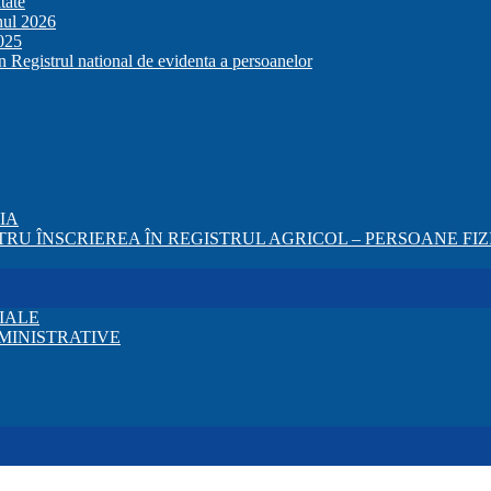
tate
anul 2026
2025
in Registrul national de evidenta a persoanelor
ZIA
RU ÎNSCRIEREA ÎN REGISTRUL AGRICOL – PERSOANE FIZI
IALE
MINISTRATIVE