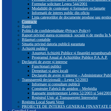
Formular solicitare Legea 544/2001
Modalităţi de contestare și formulare reclamație
Informaţii de interes public din oficiu
Lista categoriilor de documente produse sau gestio
Contracte
Buget
Politică de confidenţialitate (Privacy Policy)
Raport privind starea economică, socială și de mediu în
Bilanțuri contabile
Situaţia privind datoria publică garantata
Achiziții publice
Anunțuri Achiziții Publice și finanțări nerambursab
Programul Anual al Achizițiilor Publice P.A.A.P.
Declarații de avere și interese
Funcționari publici
Demnitari și aleși locali
Declarații de avere și interese – Administrator Publ
Transparență decizională – Legea 52/2003
Informare si consultare publică
Construire Fabrică de amidon – Medgidia
Rapoarte implementare Legea 52/2003 si 544/200
Registrul Unic al Transparenței Intereselor
Registru Local Spații Verzi
PROIECTE DE INTERES GENERAL FINANȚATE D
Consiliul Local