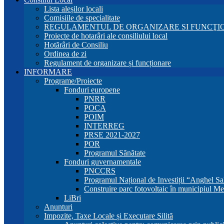
Lista aleșilor locali
Comisiile de specialitate
REGULAMENTUL DE ORGANIZARE SI FUNCŢIO
Proiecte de hotarâri ale consiliului local
Hotărâri de Consiliu
Ordinea de zi
Regulament de organizare și funcționare
INFORMARE
Programe/Proiecte
Fonduri europene
PNRR
POCA
POIM
INTERREG
PRSE 2021-2027
POR
Programul Sănătate
Fonduri guvernamentale
PNCCRS
Programul Național de Investiții “Anghel Sa
Construire parc fotovoltaic în municipiul Me
LiBri
Anunturi
Impozite, Taxe Locale și Executare Silită