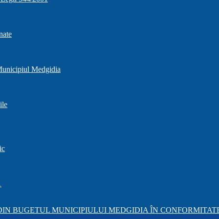
nate
 Municipiul Medgidia
ile
ic
1
IN BUGETUL MUNICIPIULUI MEDGIDIA ÎN CONFORMITATE 