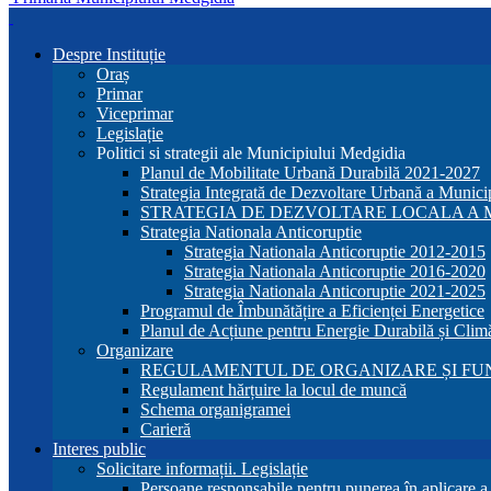
Despre Instituție
Oraș
Primar
Viceprimar
Legislație
Politici si strategii ale Municipiului Medgidia
Planul de Mobilitate Urbană Durabilă 2021-2027
Strategia Integrată de Dezvoltare Urbană a Munic
STRATEGIA DE DEZVOLTARE LOCALA A MU
Strategia Nationala Anticoruptie
Strategia Nationala Anticoruptie 2012-2015
Strategia Nationala Anticoruptie 2016-2020
Strategia Nationala Anticoruptie 2021-2025
Programul de Îmbunătățire a Eficienței Energetice
Planul de Acțiune pentru Energie Durabilă și Clim
Organizare
REGULAMENTUL DE ORGANIZARE ȘI FU
Regulament hărțuire la locul de muncă
Schema organigramei
Carieră
Interes public
Solicitare informații. Legislație
Persoane responsabile pentru punerea în aplicare 