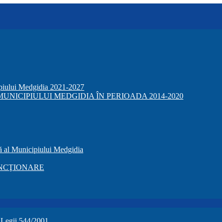
ipiului Medgidia 2021-2027
NICIPIULUI MEDGIDIA ÎN PERIOADA 2014-2020
ă al Municipiului Medgidia
NCŢIONARE
a Legii 544/2001