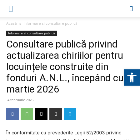
Acasă
Informare si consultare publică
Informare si consultare publică
Consultare publică privind
actualizarea chiriilor pentru
locuințele construite din
Deschide b
fonduri A.N.L., începând cu 1
martie 2026
4 februarie 2026
În conformitate cu prevederile Legii 52/2003 privind