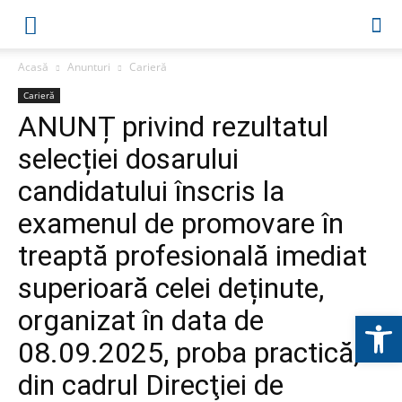
Acasă
Anunturi
Carieră
Carieră
ANUNȚ privind rezultatul
selecției dosarului
candidatului înscris la
examenul de promovare în
treaptă profesională imediat
superioară celei deținute,
organizat în data de
Deschide b
08.09.2025, proba practică,
din cadrul Direcţiei de