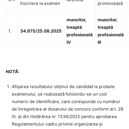
înscriere la examen
promovează
muncitor,
muncitor,
treaptă
treaptă
1.
34.975/25.08.2025
profesională
profesională
IV
III
NOTĂ:
Afișarea rezultatului obținut de candidat la probele
examenului, se realizează folosindu-se un cod
numeric de identificare, care corespunde cu numărul
de înregistrare al dosarului de concurs conform art. 28
lit. a) din Hotărârea nr. 1336/2022 pentru aprobarea
Regulamentului-cadru privind organizarea şi