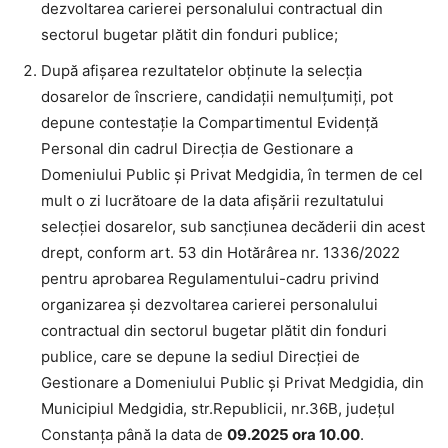
dezvoltarea carierei personalului contractual din
sectorul bugetar plătit din fonduri publice;
După afișarea rezultatelor obținute la selecția
dosarelor de înscriere, candidații nemulțumiți, pot
depune contestație la Compartimentul Evidență
Personal din cadrul Direcţia de Gestionare a
Domeniului Public şi Privat Medgidia, în termen de cel
mult o zi lucrătoare de la data afișării rezultatului
selecției dosarelor, sub sancțiunea decăderii din acest
drept, conform art. 53 din Hotărârea nr. 1336/2022
pentru aprobarea Regulamentului-cadru privind
organizarea şi dezvoltarea carierei personalului
contractual din sectorul bugetar plătit din fonduri
publice, care se depune la sediul Direcţiei de
Gestionare a Domeniului Public şi Privat Medgidia, din
Municipiul Medgidia, str.Republicii, nr.36B, județul
Constanța până la data de
09.2025 ora 10.00
.