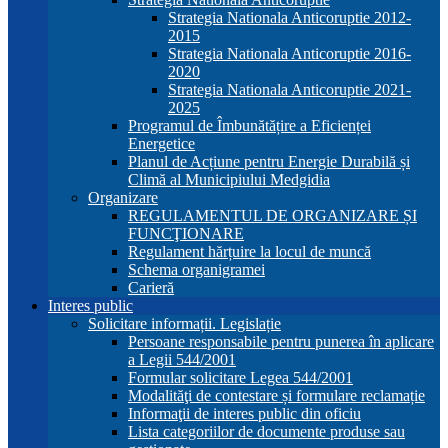
Strategia Nationala Anticoruptie 2012-
2015
Strategia Nationala Anticoruptie 2016-
2020
Strategia Nationala Anticoruptie 2021-
2025
Programul de Îmbunătățire a Eficienței
Energetice
Planul de Acțiune pentru Energie Durabilă și
Climă al Municipiului Medgidia
Organizare
REGULAMENTUL DE ORGANIZARE ȘI
FUNCŢIONARE
Regulament hărțuire la locul de muncă
Schema organigramei
Carieră
Interes public
Solicitare informații. Legislație
Persoane responsabile pentru punerea în aplicare
a Legii 544/2001
Formular solicitare Legea 544/2001
Modalităţi de contestare și formulare reclamație
Informaţii de interes public din oficiu
Lista categoriilor de documente produse sau