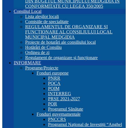
DIN BUGETUL MUNICIPIULUI MEDGIDIA ÎN
CONFORMITATE CU LEGEA 350/2005
Consiliul Local
Lista aleșilor locali
Comisiile de specialitate
REGULAMENTUL DE ORGANIZARE SI
FUNCŢIONARE AL CONSILIULUI LOCAL
MUNICIPAL MEDGIDIA
Proiecte de hotarâri ale consiliului local
Hotărâri de Consiliu
Ordinea de zi
Regulament de organizare și funcționare
INFORMARE
Programe/Proiecte
Fonduri europene
PNRR
POCA
POIM
INTERREG
PRSE 2021-2027
POR
Programul Sănătate
Fonduri guvernamentale
PNCCRS
Programul Național de Investiții “Anghel