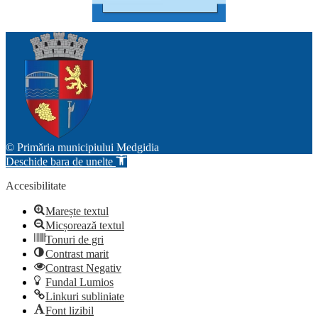
© Primăria municipiului Medgidia
Deschide bara de unelte
Accesibilitate
Marește textul
Micșorează textul
Tonuri de gri
Contrast marit
Contrast Negativ
Fundal Lumios
Linkuri subliniate
Font lizibil