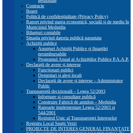
gestionate
Contracte
Buget
Politică de confidenţialitate (Privacy Policy)
Raport privind starea economică, socială și de mediu în
Municipiul Medgidia
Bilanțuri contabile
Situaţia privind datoria publică garantata
Achiziții publice
Anunțuri Achiziții Publice și finanțări
nerambursabile
Programul Anual al Achizițiilor Publice P.A.A.P.
Declarații de avere și interese
Funcționari publici
Demnitari și aleși locali
Declarații de avere și interese – Administrator
Public
Transparență decizională – Legea 52/2003
Informare si consultare publică
Construire Fabrică de amidon – Medgidia
Rapoarte implementare Legea 52/2003 si
544/2001
Registrul Unic al Transparenței Intereselor
Registru Local Spații Verzi
PROIECTE DE INTERES GENERAL FINANȚATE