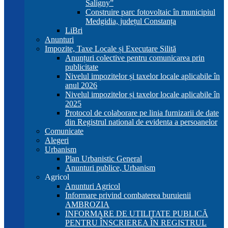
Saligny”
Construire parc fotovoltaic în municipiul
Medgidia, județul Constanța
LiBri
Anunturi
Impozite, Taxe Locale și Executare Silită
Anunțuri colective pentru comunicarea prin
publicitate
Nivelul impozitelor și taxelor locale aplicabile în
anul 2026
Nivelul impozitelor și taxelor locale aplicabile în
2025
Protocol de colaborare pe linia furnizarii de date
din Registrul national de evidenta a persoanelor
Comunicate
Alegeri
Urbanism
Plan Urbanistic General
Anunturi publice, Urbanism
Agricol
Anunturi Agricol
Informare privind combaterea buruienii
AMBROZIA
INFORMARE DE UTILITATE PUBLICĂ
PENTRU ÎNSCRIEREA ÎN REGISTRUL