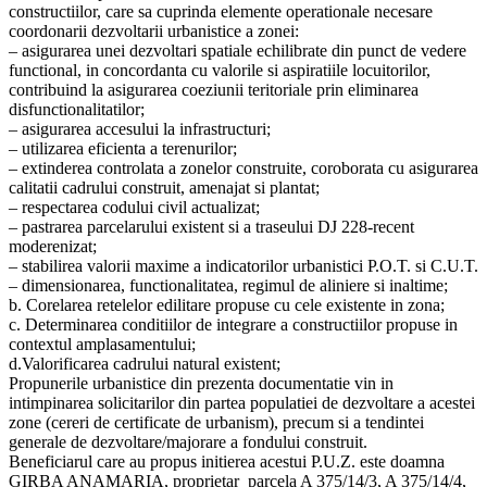
constructiilor, care sa cuprinda elemente operationale necesare
coordonarii dezvoltarii urbanistice a zonei:
– asigurarea unei dezvoltari spatiale echilibrate din punct de vedere
functional, in concordanta cu valorile si aspiratiile locuitorilor,
contribuind la asigurarea coeziunii teritoriale prin eliminarea
disfunctionalitatilor;
– asigurarea accesului la infrastructuri;
– utilizarea eficienta a terenurilor;
– extinderea controlata a zonelor construite, coroborata cu asigurarea
calitatii cadrului construit, amenajat si plantat;
– respectarea codului civil actualizat;
– pastrarea parcelarului existent si a traseului DJ 228-recent
moderenizat;
– stabilirea valorii maxime a indicatorilor urbanistici P.O.T. si C.U.T.
– dimensionarea, functionalitatea, regimul de aliniere si inaltime;
b. Corelarea retelelor edilitare propuse cu cele existente in zona;
c. Determinarea conditiilor de integrare a constructiilor propuse in
contextul amplasamentului;
d.Valorificarea cadrului natural existent;
Propunerile urbanistice din prezenta documentatie vin in
intimpinarea solicitarilor din partea populatiei de dezvoltare a acestei
zone (cereri de certificate de urbanism), precum si a tendintei
generale de dezvoltare/majorare a fondului construit.
Beneficiarul care au propus initierea acestui P.U.Z. este doamna
GIRBA ANAMARIA, proprietar parcela A 375/14/3, A 375/14/4,