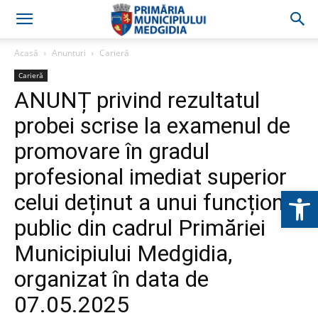
Acasă
Anunturi
Carieră
Carieră
ANUNȚ privind rezultatul
probei scrise la examenul de
promovare în gradul
profesional imediat superior
Deschide b
celui deținut a unui funcționar
public din cadrul Primăriei
Municipiului Medgidia,
organizat în data de
07.05.2025