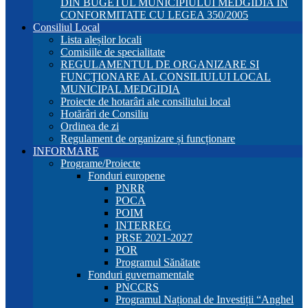
DIN BUGETUL MUNICIPIULUI MEDGIDIA ÎN
CONFORMITATE CU LEGEA 350/2005
Consiliul Local
Lista aleșilor locali
Comisiile de specialitate
REGULAMENTUL DE ORGANIZARE SI
FUNCŢIONARE AL CONSILIULUI LOCAL
MUNICIPAL MEDGIDIA
Proiecte de hotarâri ale consiliului local
Hotărâri de Consiliu
Ordinea de zi
Regulament de organizare și funcționare
INFORMARE
Programe/Proiecte
Fonduri europene
PNRR
POCA
POIM
INTERREG
PRSE 2021-2027
POR
Programul Sănătate
Fonduri guvernamentale
PNCCRS
Programul Național de Investiții “Anghel