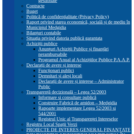
gestionate
Contracte
Buget
Politică de confidenţialitate (Privacy Policy)
Raport privind starea economică, socială și de mediu în
Municipiul Medgidia
Bilanțuri contabile
Situaţia privind datoria publică garantata
Achiziții publice
Anunțuri Achiziții Publice și finanțări
nerambursabile
Programul Anual al Achizițiilor Publice P.A.A.P.
Declarații de avere și interese
Funcționari publici
Demnitari și aleși locali
Declarații de avere și interese – Administrator
Public
Transparență decizională – Legea 52/2003
Informare si consultare publică
Construire Fabrică de amidon – Medgidia
Rapoarte implementare Legea 52/2003 si
544/2001
Registrul Unic al Transparenței Intereselor
Registru Local Spații Verzi
PROIECTE DE INTERES GENERAL FINANȚATE