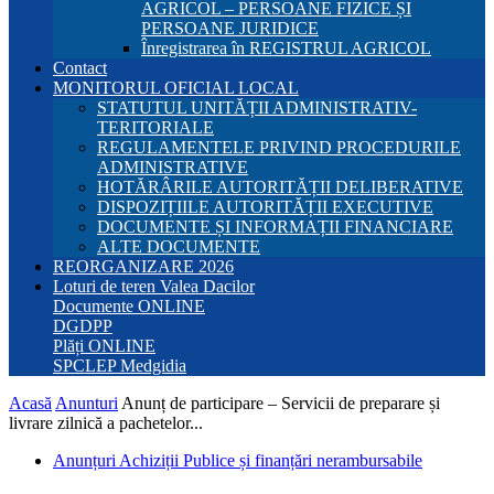
AGRICOL – PERSOANE FIZICE ȘI
PERSOANE JURIDICE
Înregistrarea în REGISTRUL AGRICOL
Contact
MONITORUL OFICIAL LOCAL
STATUTUL UNITĂȚII ADMINISTRATIV-
TERITORIALE
REGULAMENTELE PRIVIND PROCEDURILE
ADMINISTRATIVE
HOTĂRÂRILE AUTORITĂȚII DELIBERATIVE
DISPOZIȚIILE AUTORITĂȚII EXECUTIVE
DOCUMENTE ȘI INFORMAȚII FINANCIARE
ALTE DOCUMENTE
REORGANIZARE 2026
Loturi de teren Valea Dacilor
Documente ONLINE
DGDPP
Plăți ONLINE
SPCLEP Medgidia
Acasă
Anunturi
Anunț de participare – Servicii de preparare și
livrare zilnică a pachetelor...
Anunțuri Achiziții Publice și finanțări nerambursabile