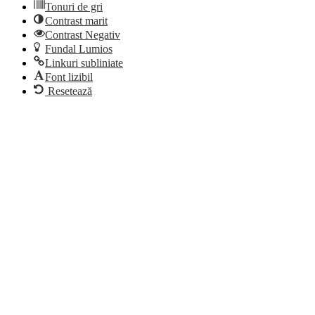
Tonuri de gri
Contrast marit
Contrast Negativ
Fundal Lumios
Linkuri subliniate
Font lizibil
Resetează