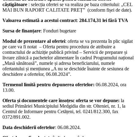
câștigătoare
: selecția ofertei se va realiza pe baza criteriului: „CEL
MAI BUN RAPORT CALITATE PREȚ” (conform fișei de date).
Valoarea estimată a acestui contract
:
284.174,31 lei fără TVA
Sursa de finanțare
: Fonduri bugetare
Modul de prezentare al ofertei
: oferta se va prezenta în plic sigilat
pe care va fi notat – Oferta pentru procedura de atribuire a
contractului de achiziție publică privind – Servicii de preparare și
livrare zilnică a pachetelor alimentare în cadrul Programului național
„Masă sănătoasă”, numele și adresa beneficiarului, numele
ofertantului și mențiunea „A nu se deschide înainte de sesiunea de
deschidere a ofertelor, 06.08.2024”.
Termenul limită pentru depunerea ofertelor:
06.08.2024, ora
13.00.
Oferta și documentele care însoțesc oferta se vor depune:
la
sediul Primăriei Municipiului Medgidia din str. Olteniei, nr. 1, la
Centrul de Informare pentru Cetățeni, tel. 0241/812.300, fax
0372/891.002.
Data deschiderii ofertelor
: 06.08.2024.