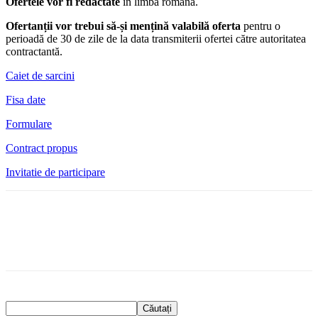
Ofertele vor fi redactate
în limba română.
Ofertanții vor trebui să-și mențină valabilă oferta
pentru o
perioadă de 30 de zile de la data transmiterii ofertei către autoritatea
contractantă.
Caiet de sarcini
Fisa date
Formulare
Contract propus
Invitatie de participare