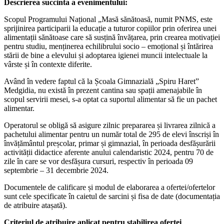
Descrierea succinta a evenimentului:
Scopul Programului Național „Masă sănătoasă, numit PNMS, este
sprijinirea participarii la educație a tuturor copiilor prin oferirea unei
alimentații sănătoase care să susțină învățarea, prin crearea motivației
pentru studiu, menținerea echilibrului socio – emoțional și întărirea
stării de bine a elevului și adoptarea igienei muncii intelectuale la
vârste și în contexte diferite.
Având în vedere faptul că la Școala Gimnazială „Spiru Haret”
Medgidia, nu există în prezent cantina sau spații amenajabile în
scopul servirii mesei, s-a optat ca suportul alimentar să fie un pachet
alimentar.
Operatorul se obligă să asigure zilnic prepararea și livrarea zilnică a
pachetului alimentar pentru un număr total de 295 de elevi înscriși în
învățământul preșcolar, primar și gimnazial, în perioada desfășurării
activității didactice aferente anului calendaristic 2024, pentru 70 de
zile în care se vor desfășura cursuri, respectiv în perioada 09
septembrie – 31 decembrie 2024.
Documentele de calificare și modul de elaborarea a ofertei/ofertelor
sunt cele specificate în caietul de sarcini și fisa de date (documentația
de atribuire atașată).
Criteriul de atribuire aplicat pentru stabilirea ofertei