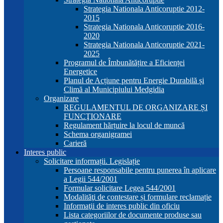
Strategia Nationala Anticoruptie 2012-
2015
Strategia Nationala Anticoruptie 2016-
2020
Strategia Nationala Anticoruptie 2021-
2025
Programul de Îmbunătățire a Eficienței
Energetice
Planul de Acțiune pentru Energie Durabilă și
Climă al Municipiului Medgidia
Organizare
REGULAMENTUL DE ORGANIZARE ȘI
FUNCŢIONARE
Regulament hărțuire la locul de muncă
Schema organigramei
Carieră
Interes public
Solicitare informații. Legislație
Persoane responsabile pentru punerea în aplicare
a Legii 544/2001
Formular solicitare Legea 544/2001
Modalităţi de contestare și formulare reclamație
Informaţii de interes public din oficiu
Lista categoriilor de documente produse sau