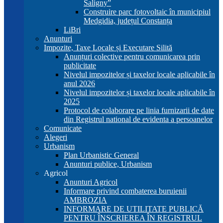
Saligny”
Construire parc fotovoltaic în municipiul
Medgidia, județul Constanța
LiBri
Anunturi
Impozite, Taxe Locale și Executare Silită
Anunțuri colective pentru comunicarea prin
publicitate
Nivelul impozitelor și taxelor locale aplicabile în
anul 2026
Nivelul impozitelor și taxelor locale aplicabile în
2025
Protocol de colaborare pe linia furnizarii de date
din Registrul national de evidenta a persoanelor
Comunicate
Alegeri
Urbanism
Plan Urbanistic General
Anunturi publice, Urbanism
Agricol
Anunturi Agricol
Informare privind combaterea buruienii
AMBROZIA
INFORMARE DE UTILITATE PUBLICĂ
PENTRU ÎNSCRIEREA ÎN REGISTRUL