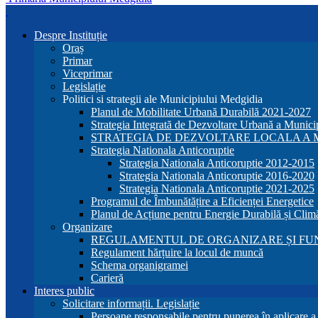
Despre Instituție
Oraș
Primar
Viceprimar
Legislație
Politici si strategii ale Municipiului Medgidia
Planul de Mobilitate Urbană Durabilă 2021-2027
Strategia Integrată de Dezvoltare Urbană a Munic
STRATEGIA DE DEZVOLTARE LOCALA A MU
Strategia Nationala Anticoruptie
Strategia Nationala Anticoruptie 2012-2015
Strategia Nationala Anticoruptie 2016-2020
Strategia Nationala Anticoruptie 2021-2025
Programul de Îmbunătățire a Eficienței Energetice
Planul de Acțiune pentru Energie Durabilă și Clim
Organizare
REGULAMENTUL DE ORGANIZARE ȘI FU
Regulament hărțuire la locul de muncă
Schema organigramei
Carieră
Interes public
Solicitare informații. Legislație
Persoane responsabile pentru punerea în aplicare 