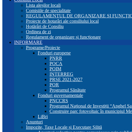
Lista aleșilor locali
Comisiile de specialitate
REGULAMENTUL DE ORGANIZARE SI FUNCŢIO
Proiecte de hotarâri ale consiliului local
Hotărâri de Consiliu
Ordinea de zi
Regulament de organizare și funcționare
INFORMARE
Programe/Proiecte
Fonduri europene
PNRR
POCA
POIM
INTERREG
PRSE 2021-2027
POR
Programul Sănătate
Fonduri guvernamentale
PNCCRS
Programul Național de Investiții “Anghel Sa
Construire parc fotovoltaic în municipiul Me
LiBri
Anunturi
Impozite, Taxe Locale și Executare Silită