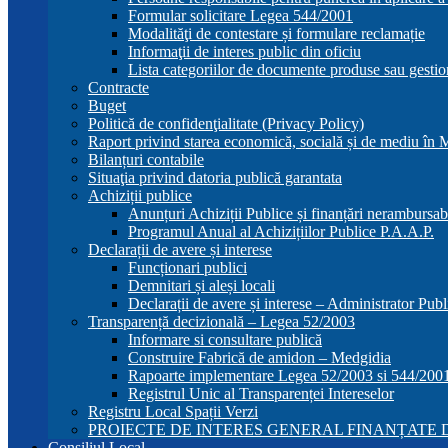
Formular solicitare Legea 544/2001
Modalităţi de contestare și formulare reclamație
Informaţii de interes public din oficiu
Lista categoriilor de documente produse sau gestio
Contracte
Buget
Politică de confidenţialitate (Privacy Policy)
Raport privind starea economică, socială și de mediu în
Bilanțuri contabile
Situaţia privind datoria publică garantata
Achiziții publice
Anunțuri Achiziții Publice și finanțări nerambursab
Programul Anual al Achizițiilor Publice P.A.A.P.
Declarații de avere și interese
Funcționari publici
Demnitari și aleși locali
Declarații de avere și interese – Administrator Publ
Transparență decizională – Legea 52/2003
Informare si consultare publică
Construire Fabrică de amidon – Medgidia
Rapoarte implementare Legea 52/2003 si 544/200
Registrul Unic al Transparenței Intereselor
Registru Local Spații Verzi
PROIECTE DE INTERES GENERAL FINANȚATE D
Consiliul Local