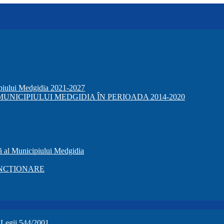
ipiului Medgidia 2021-2027
NICIPIULUI MEDGIDIA ÎN PERIOADA 2014-2020
ă al Municipiului Medgidia
NCŢIONARE
a Legii 544/2001