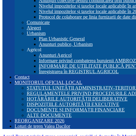
Anunțuri colective pentru comunicarea prin publici
Nivelul impozitelor și taxelor locale aplicabile în 
Nivelul impozitelor și taxelor locale aplicabile în 
Protocol de colaborare pe linia furnizarii de date d
Comunicate
Alegeri
Urbanism
Plan Urbanistic General
Anunturi publice, Urbanism
Agricol
Anunturi Agricol
Informare privind combaterea buruienii AMBRO
INFORMARE DE UTILITATE PUBLICĂ PENT
Înregistrarea în REGISTRUL AGRICOL
Contact
MONITORUL OFICIAL LOCAL
STATUTUL UNITĂȚII ADMINISTRATIV-TERITOR
REGULAMENTELE PRIVIND PROCEDURILE AD
HOTĂRÂRILE AUTORITĂȚII DELIBERATIVE
DISPOZIȚIILE AUTORITĂȚII EXECUTIVE
DOCUMENTE ȘI INFORMAȚII FINANCIARE
ALTE DOCUMENTE
REORGANIZARE 2026
Loturi de teren Valea Dacilor