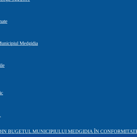
nate
 Municipiul Medgidia
ile
ic
1
IN BUGETUL MUNICIPIULUI MEDGIDIA ÎN CONFORMITATE 