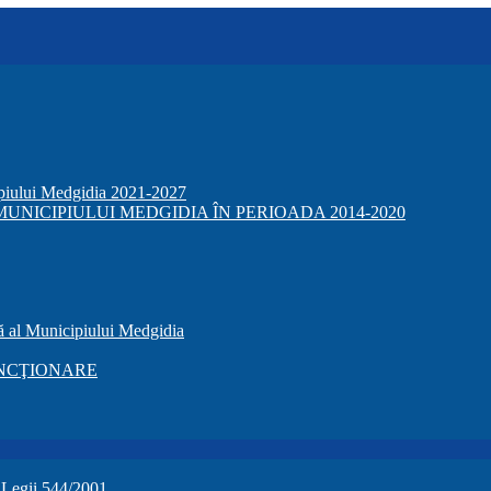
ipiului Medgidia 2021-2027
NICIPIULUI MEDGIDIA ÎN PERIOADA 2014-2020
ă al Municipiului Medgidia
NCŢIONARE
a Legii 544/2001