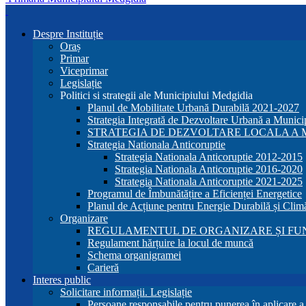
Despre Instituție
Oraș
Primar
Viceprimar
Legislație
Politici si strategii ale Municipiului Medgidia
Planul de Mobilitate Urbană Durabilă 2021-2027
Strategia Integrată de Dezvoltare Urbană a Munic
STRATEGIA DE DEZVOLTARE LOCALA A MU
Strategia Nationala Anticoruptie
Strategia Nationala Anticoruptie 2012-2015
Strategia Nationala Anticoruptie 2016-2020
Strategia Nationala Anticoruptie 2021-2025
Programul de Îmbunătățire a Eficienței Energetice
Planul de Acțiune pentru Energie Durabilă și Clim
Organizare
REGULAMENTUL DE ORGANIZARE ȘI FU
Regulament hărțuire la locul de muncă
Schema organigramei
Carieră
Interes public
Solicitare informații. Legislație
Persoane responsabile pentru punerea în aplicare 