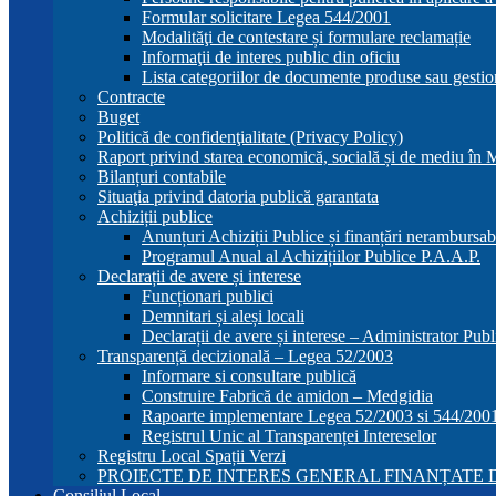
Formular solicitare Legea 544/2001
Modalităţi de contestare și formulare reclamație
Informaţii de interes public din oficiu
Lista categoriilor de documente produse sau gestio
Contracte
Buget
Politică de confidenţialitate (Privacy Policy)
Raport privind starea economică, socială și de mediu în
Bilanțuri contabile
Situaţia privind datoria publică garantata
Achiziții publice
Anunțuri Achiziții Publice și finanțări nerambursab
Programul Anual al Achizițiilor Publice P.A.A.P.
Declarații de avere și interese
Funcționari publici
Demnitari și aleși locali
Declarații de avere și interese – Administrator Publ
Transparență decizională – Legea 52/2003
Informare si consultare publică
Construire Fabrică de amidon – Medgidia
Rapoarte implementare Legea 52/2003 si 544/200
Registrul Unic al Transparenței Intereselor
Registru Local Spații Verzi
PROIECTE DE INTERES GENERAL FINANȚATE D
Consiliul Local