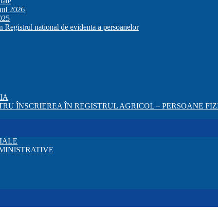
tate
anul 2026
2025
in Registrul national de evidenta a persoanelor
ZIA
RU ÎNSCRIEREA ÎN REGISTRUL AGRICOL – PERSOANE FIZI
IALE
MINISTRATIVE