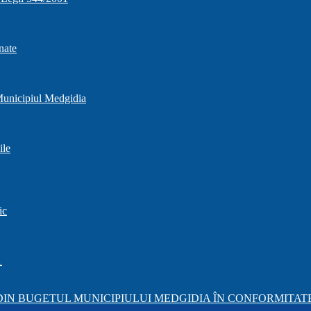
nate
 Municipiul Medgidia
ile
ic
1
IN BUGETUL MUNICIPIULUI MEDGIDIA ÎN CONFORMITATE 