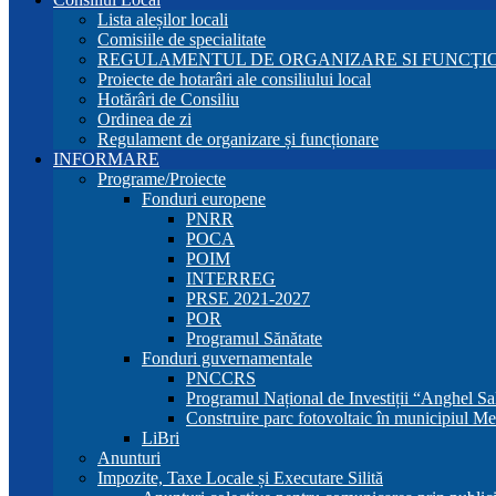
Lista aleșilor locali
Comisiile de specialitate
REGULAMENTUL DE ORGANIZARE SI FUNCŢIO
Proiecte de hotarâri ale consiliului local
Hotărâri de Consiliu
Ordinea de zi
Regulament de organizare și funcționare
INFORMARE
Programe/Proiecte
Fonduri europene
PNRR
POCA
POIM
INTERREG
PRSE 2021-2027
POR
Programul Sănătate
Fonduri guvernamentale
PNCCRS
Programul Național de Investiții “Anghel Sa
Construire parc fotovoltaic în municipiul Me
LiBri
Anunturi
Impozite, Taxe Locale și Executare Silită