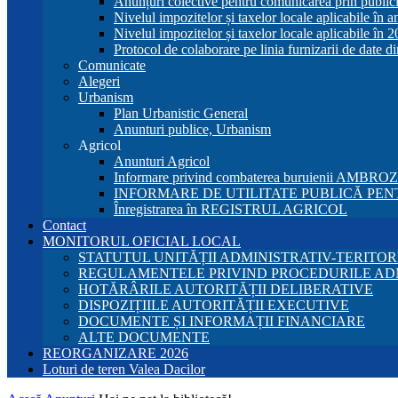
Anunțuri colective pentru comunicarea prin publici
Nivelul impozitelor și taxelor locale aplicabile în 
Nivelul impozitelor și taxelor locale aplicabile în 
Protocol de colaborare pe linia furnizarii de date d
Comunicate
Alegeri
Urbanism
Plan Urbanistic General
Anunturi publice, Urbanism
Agricol
Anunturi Agricol
Informare privind combaterea buruienii AMBRO
INFORMARE DE UTILITATE PUBLICĂ PENT
Înregistrarea în REGISTRUL AGRICOL
Contact
MONITORUL OFICIAL LOCAL
STATUTUL UNITĂȚII ADMINISTRATIV-TERITOR
REGULAMENTELE PRIVIND PROCEDURILE AD
HOTĂRÂRILE AUTORITĂȚII DELIBERATIVE
DISPOZIȚIILE AUTORITĂȚII EXECUTIVE
DOCUMENTE ȘI INFORMAȚII FINANCIARE
ALTE DOCUMENTE
REORGANIZARE 2026
Loturi de teren Valea Dacilor