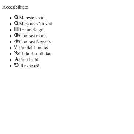
Accesibilitate
Marește textul
Micșorează textul
Tonuri de gri
Contrast marit
Contrast Negativ
Fundal Lumios
Linkuri subliniate
Font lizibil
Resetează