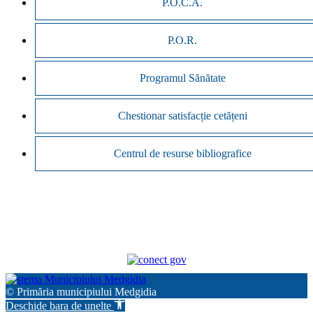
P.O.C.A.
P.O.R.
Programul Sănătate
Chestionar satisfacție cetățeni
Centrul de resurse bibliografice
© Primăria municipiului Medgidia
Deschide bara de unelte