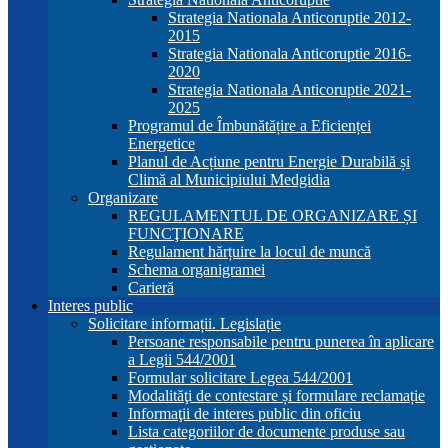
Strategia Nationala Anticoruptie 2012-
2015
Strategia Nationala Anticoruptie 2016-
2020
Strategia Nationala Anticoruptie 2021-
2025
Programul de Îmbunătățire a Eficienței
Energetice
Planul de Acțiune pentru Energie Durabilă și
Climă al Municipiului Medgidia
Organizare
REGULAMENTUL DE ORGANIZARE ȘI
FUNCŢIONARE
Regulament hărțuire la locul de muncă
Schema organigramei
Carieră
Interes public
Solicitare informații. Legislație
Persoane responsabile pentru punerea în aplicare
a Legii 544/2001
Formular solicitare Legea 544/2001
Modalităţi de contestare și formulare reclamație
Informaţii de interes public din oficiu
Lista categoriilor de documente produse sau