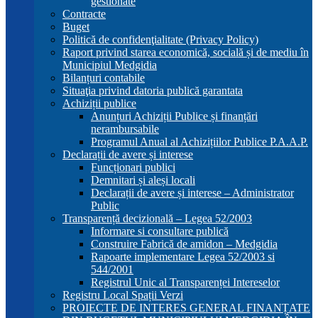
gestionate
Contracte
Buget
Politică de confidenţialitate (Privacy Policy)
Raport privind starea economică, socială și de mediu în
Municipiul Medgidia
Bilanțuri contabile
Situaţia privind datoria publică garantata
Achiziții publice
Anunțuri Achiziții Publice și finanțări
nerambursabile
Programul Anual al Achizițiilor Publice P.A.A.P.
Declarații de avere și interese
Funcționari publici
Demnitari și aleși locali
Declarații de avere și interese – Administrator
Public
Transparență decizională – Legea 52/2003
Informare si consultare publică
Construire Fabrică de amidon – Medgidia
Rapoarte implementare Legea 52/2003 si
544/2001
Registrul Unic al Transparenței Intereselor
Registru Local Spații Verzi
PROIECTE DE INTERES GENERAL FINANȚATE