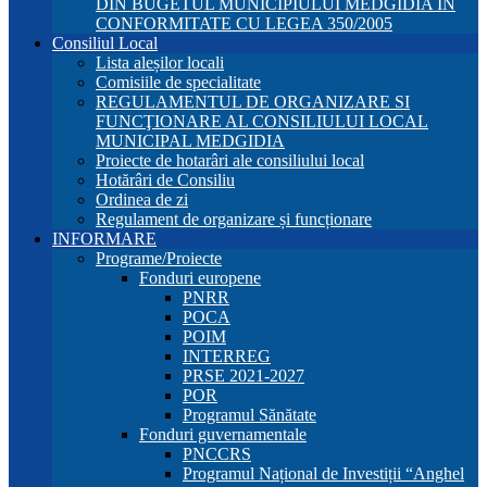
DIN BUGETUL MUNICIPIULUI MEDGIDIA ÎN
CONFORMITATE CU LEGEA 350/2005
Consiliul Local
Lista aleșilor locali
Comisiile de specialitate
REGULAMENTUL DE ORGANIZARE SI
FUNCŢIONARE AL CONSILIULUI LOCAL
MUNICIPAL MEDGIDIA
Proiecte de hotarâri ale consiliului local
Hotărâri de Consiliu
Ordinea de zi
Regulament de organizare și funcționare
INFORMARE
Programe/Proiecte
Fonduri europene
PNRR
POCA
POIM
INTERREG
PRSE 2021-2027
POR
Programul Sănătate
Fonduri guvernamentale
PNCCRS
Programul Național de Investiții “Anghel