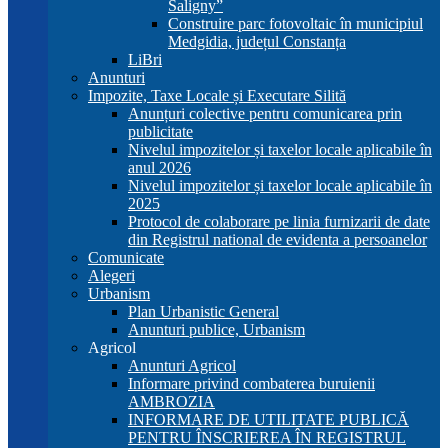
Saligny”
Construire parc fotovoltaic în municipiul
Medgidia, județul Constanța
LiBri
Anunturi
Impozite, Taxe Locale și Executare Silită
Anunțuri colective pentru comunicarea prin
publicitate
Nivelul impozitelor și taxelor locale aplicabile în
anul 2026
Nivelul impozitelor și taxelor locale aplicabile în
2025
Protocol de colaborare pe linia furnizarii de date
din Registrul national de evidenta a persoanelor
Comunicate
Alegeri
Urbanism
Plan Urbanistic General
Anunturi publice, Urbanism
Agricol
Anunturi Agricol
Informare privind combaterea buruienii
AMBROZIA
INFORMARE DE UTILITATE PUBLICĂ
PENTRU ÎNSCRIEREA ÎN REGISTRUL