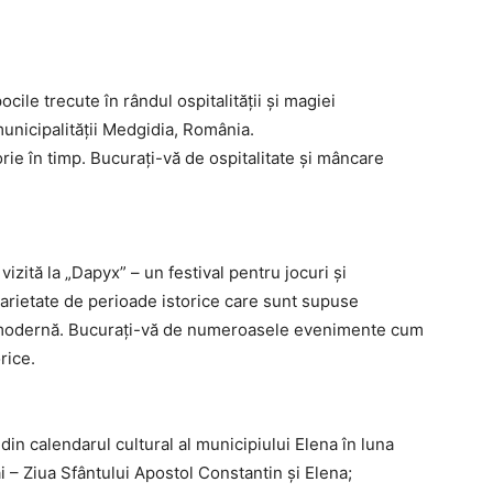
ocile trecute în rândul ospitalității și magiei
municipalității Medgidia, România.
ie în timp. Bucurați-vă de ospitalitate și mâncare
izită la „Dapyx” – un festival pentru jocuri și
 varietate de perioade istorice care sunt supuse
oria modernă. Bucurați-vă de numeroasele evenimente cum
orice.
n calendarul cultural al municipiului Elena în luna
i – Ziua Sfântului Apostol Constantin și Elena;