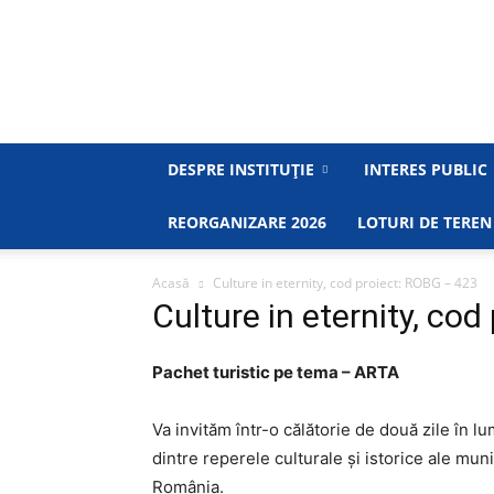
DESPRE INSTITUȚIE
INTERES PUBLIC
REORGANIZARE 2026
LOTURI DE TEREN
Acasă
Culture in eternity, cod proiect: ROBG – 423
Culture in eternity, co
Pachet turistic pe tema – ARTA
Va invităm într-o călătorie de două zile în lu
dintre reperele culturale și istorice ale mun
România.