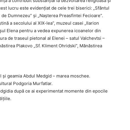
inţa a contribuit substanţial la dezvoltarea religioasă şi
est lucru este evidențiat de cele trei biserici: „Sfântul
e de Dumnezeu” și „Nașterea Preasfintei Fecioare”.
ștină a secolului al XIX-lea”, muzeul casei „Ilarion
rașul Elena pentru a vedea expunerea icoanelor din
a de traseul pietonal al Elenei – satul Valchevtsi –
ăstirea Plakovo „Sf. Kliment Ohridski”, Mănăstirea
avel și geamia Abdul Medgid – marea moschee.
ltural Podgoria Murfatlar.
Medgidia după ce ai experimentat momente din epocile
iţiile.