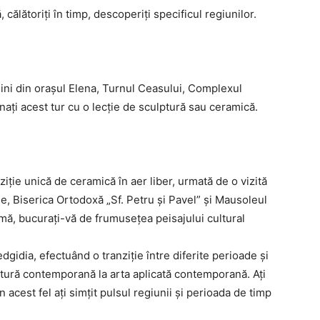
ălătoriți în timp, descoperiți specificul regiunilor.
agini din orașul Elena, Turnul Ceasului, Complexul
inați acest tur cu o lecție de sculptură sau ceramică.
iție unică de ceramică în aer liber, urmată de o vizită
Biserica Ortodoxă „Sf. Petru şi Pavel” şi Mausoleul
urmă, bucurați-vă de frumusețea peisajului cultural
dgidia, efectuând o tranziție între diferite perioade și
ictură contemporană la arta aplicată contemporană. Ați
n acest fel ați simțit pulsul regiunii și perioada de timp