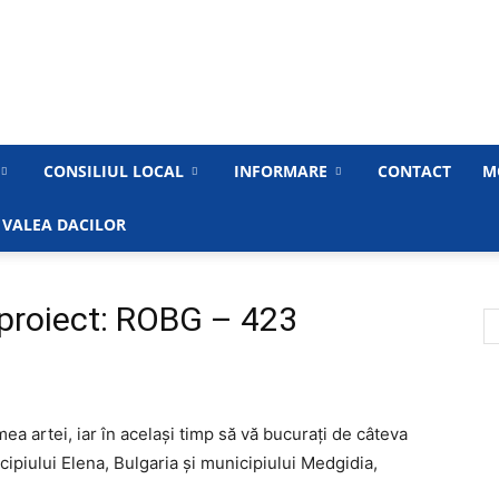
Primăria
CONSILIUL LOCAL
INFORMARE
CONTACT
M
 VALEA DACILOR
Municipiului
d proiect: ROBG – 423
mea artei, iar în același timp să vă bucurați de câteva
Medgidia
icipiului Elena, Bulgaria și municipiului Medgidia,