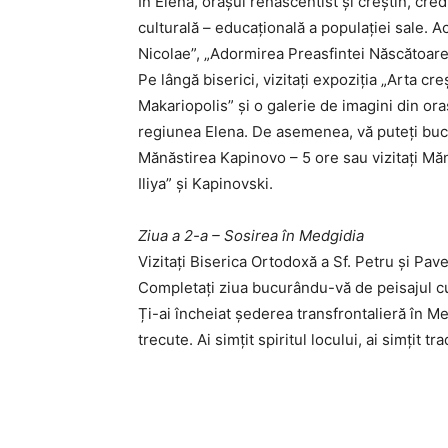
În Elena, oraşul renascentist și creştin, cred
culturală – educaţională a populaţiei sale. Ac
Nicolae”, „Adormirea Preasfintei Născătoar
Pe lângă biserici, vizitați expoziția „Arta cre
Makariopolis” și o galerie de imagini din o
regiunea Elena. De asemenea, vă puteţi bucur
Mănăstirea Kapinovo – 5 ore sau vizitaţi Măn
Iliya” și Kapinovski.
Ziua a 2-a – Sosirea în Medgidia
Vizitați Biserica Ortodoxă a Sf. Petru și P
Completați ziua bucurându-vă de peisajul cu
Ți-ai încheiat șederea transfrontalieră în 
trecute. Ai simţit spiritul locului, ai simţit trad