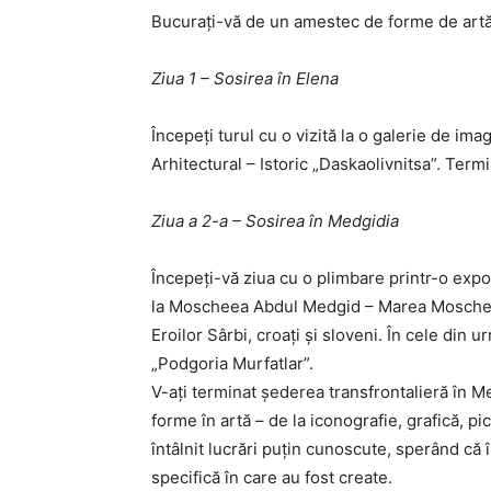
Bucurați-vă de un amestec de forme de artă, c
Ziua 1 – Sosirea în Elena
Începeți turul cu o vizită la o galerie de im
Arhitectural – Istoric „Daskaolivnitsa”. Term
Ziua a 2-a – Sosirea în Medgidia
Începeți-vă ziua cu o plimbare printr-o expoz
la Moscheea Abdul Medgid – Marea Moschee, 
Eroilor Sârbi, croaţi şi sloveni. În cele din 
„Podgoria Murfatlar”.
V-ați terminat șederea transfrontalieră în Me
forme în artă – de la iconografie, grafică, p
întâlnit lucrări puțin cunoscute, sperând că î
specifică în care au fost create.