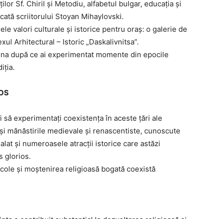
ilor Sf. Chiril și Metodiu, alfabetul bulgar, educația și
icată scriitorului Stoyan Mihaylovski.
lele valori culturale și istorice pentru oraș: o galerie de
ul Arhitectural – Istoric „Daskalivnitsa”.
Elena după ce ai experimentat momente din epocile
iția.
IOS
 să experimentați coexistența în aceste țări ale
e și mănăstirile medievale și renascentiste, cunoscute
lat și numeroasele atracții istorice care astăzi
s glorios.
ecole și moștenirea religioasă bogată coexistă