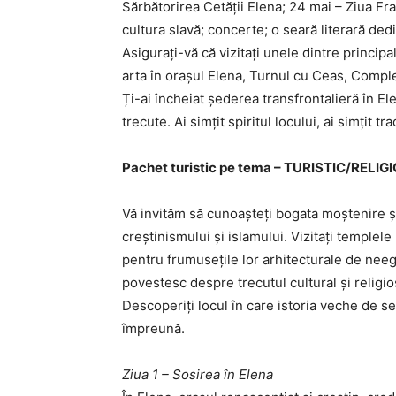
Sărbătorirea Cetății Elena; 24 mai – Ziua Fraț
cultura slavă; concerte; o seară literară ded
Asigurați-vă că vizitați unele dintre principa
arta în orașul Elena, Turnul cu Ceas, Complex
Ți-ai încheiat șederea transfrontalieră în 
trecute. Ai simțit spiritul locului, ai simțit trad
Pachet turistic pe tema – TURISTIC/RELIG
Vă invităm să cunoașteți bogata moștenire și
creștinismului și islamului. Vizitați templel
pentru frumusețile lor arhitecturale de neega
povestesc despre trecutul cultural și religio
Descoperiți locul în care istoria veche de s
împreună.
Ziua 1 – Sosirea în Elena