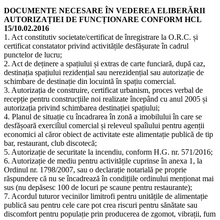
DOCUMENTE NECESARE ÎN VEDEREA ELIBERĂRII
AUTORIZAȚIEI DE FUNCȚIONARE CONFORM HCL
15/10.02.2016
1. Act constitutiv societate/certificat de înregistrare la O.R.C. și
certificat constatator privind activitățile desfășurate în cadrul
punctelor de lucru;
2. Act de deținere a spațiului și extras de carte funciară, după caz,
destinația spațiului rezidențial sau nerezidențial sau autorizație de
schimbare de destinație din locuintă în spațiu comercial.
3. Autorizația de construire, certificat urbanism, proces verbal de
recepție pentru construcțiile noi realizate începând cu anul 2005 și
autorizația privind schimbarea destinației spațiului;
4. Planul de situație cu încadrarea în zonă a imobilului în care se
desfășoară exerciîiul comercial și releveul spaîiului pentru agenții
economici al căror obiect de activitate este alimentație publică de tip
bar, restaurant, club discotecă;
5. Autorizație de securitate la incendiu, conform H.G. nr. 571/2016;
6. Autorizație de mediu pentru activitățile cuprinse în anexa 1, la
Ordinul nr. 1798/2007, sau o declarație notarială pe proprie
răspundere că nu se încadrează în condițiile ordinului menționat mai
sus (nu depăsesc 100 de locuri pe scaune pentru restaurante);
7. Acordul tuturor vecinilor limitrofi pentru unitățile de alimentație
publică sau pentru cele care pot crea riscuri pentru sănătate sau
discomfort pentru populație prin producerea de zgomot, vibrații, fum