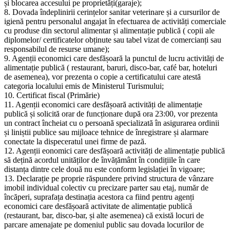
și blocarea accesului pe proprietăți(garaje);
8. Dovada îndeplinirii cerințelor sanitar veterinare și a cursurilor de
igienă pentru personalul angajat în efectuarea de activități comerciale
cu produse din sectorul alimentar și alimentație publică ( copii ale
diplomelor/ certificatelor obținute sau tabel vizat de comercianți sau
responsabilul de resurse umane);
9. Agenții economici care desfășoară la punctul de lucru activități de
alimentație publică ( restaurant, baruri, disco-bar, café bar, hoteluri
de asemenea), vor prezenta o copie a certificatului care atestă
categoria localului emis de Ministerul Turismului;
10. Certificat fiscal (Primărie)
11. Agenții economici care desfășoară activități de alimentație
publică și solicită orar de funcționare după ora 23:00, vor prezenta
un contract încheiat cu o persoană specializată în asigurarea ordinii
și liniștii publice sau mijloace tehnice de înregistrare și alarmare
conectate la dispeceratul unei firme de pază.
12. Agenții eonomici care desfășoară activități de alimentație publică
să dețină acordul unităților de învățământ în condițiile în care
distanța dintre cele două nu este conform legislației în vigoare;
13. Declarație pe proprie răspundere privind structura de vânzare
imobil individual colectiv cu precizare parter sau etaj, număr de
încăperi, suprafața destinația acestora ca fiind pentru agenți
economici care desfășoară activitate de alimentație publică
(restaurant, bar, disco-bar, și alte asemenea) că există locuri de
parcare amenajate pe domeniul public sau dovada locurilor de