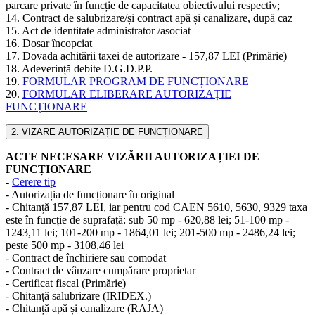
parcare private în funcție de capacitatea obiectivului respectiv;
14. Contract de salubrizare/și contract apă și canalizare, după caz
15. Act de identitate administrator /asociat
16. Dosar încopciat
17. Dovada achitării taxei de autorizare - 157,87 LEI (Primărie)
18. Adeverință debite D.G.D.P.P.
19.
FORMULAR PROGRAM DE FUNCȚIONARE
20.
FORMULAR ELIBERARE AUTORIZAȚIE
FUNCȚIONARE
2. VIZARE AUTORIZAȚIE DE FUNCȚIONARE
ACTE NECESARE VIZĂRII AUTORIZAȚIEI DE
FUNCȚIONARE
-
Cerere tip
- Autorizația de funcționare în original
- Chitanță 157,87 LEI, iar pentru cod CAEN 5610, 5630, 9329 taxa
este în funcție de suprafață: sub 50 mp - 620,88 lei; 51-100 mp -
1243,11 lei; 101-200 mp - 1864,01 lei; 201-500 mp - 2486,24 lei;
peste 500 mp - 3108,46 lei
- Contract de închiriere sau comodat
- Contract de vânzare cumpărare proprietar
- Certificat fiscal (Primărie)
- Chitanță salubrizare (IRIDEX.)
- Chitanță apă și canalizare (RAJA)