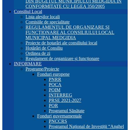
DIN BUGETUL MUNICIPIULUI MEDGIDIA ÎN
CONFORMITATE CU LEGEA 350/2005
Consiliul Local
Lista aleșilor locali
Comisiile de specialitate
REGULAMENTUL DE ORGANIZARE SI
FUNCŢIONARE AL CONSILIULUI LOCAL
MUNICIPAL MEDGIDIA
Proiecte de hotarâri ale consiliului local
Hotărâri de Consiliu
Ordinea de zi
Regulament de organizare și funcționare
INFORMARE
Programe/Proiecte
Fonduri europene
PNRR
POCA
POIM
INTERREG
PRSE 2021-2027
POR
Programul Sănătate
Fonduri guvernamentale
PNCCRS
Programul Național de Investiții “Anghel