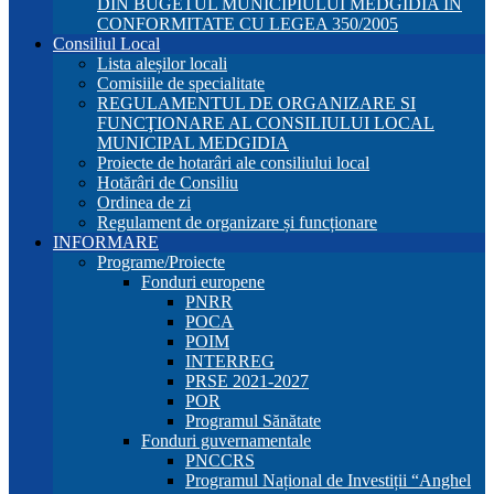
DIN BUGETUL MUNICIPIULUI MEDGIDIA ÎN
CONFORMITATE CU LEGEA 350/2005
Consiliul Local
Lista aleșilor locali
Comisiile de specialitate
REGULAMENTUL DE ORGANIZARE SI
FUNCŢIONARE AL CONSILIULUI LOCAL
MUNICIPAL MEDGIDIA
Proiecte de hotarâri ale consiliului local
Hotărâri de Consiliu
Ordinea de zi
Regulament de organizare și funcționare
INFORMARE
Programe/Proiecte
Fonduri europene
PNRR
POCA
POIM
INTERREG
PRSE 2021-2027
POR
Programul Sănătate
Fonduri guvernamentale
PNCCRS
Programul Național de Investiții “Anghel