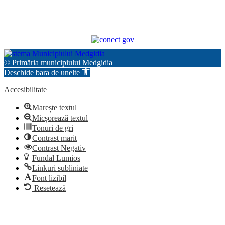
© Primăria municipiului Medgidia
Deschide bara de unelte
Accesibilitate
Marește textul
Micșorează textul
Tonuri de gri
Contrast marit
Contrast Negativ
Fundal Lumios
Linkuri subliniate
Font lizibil
Resetează