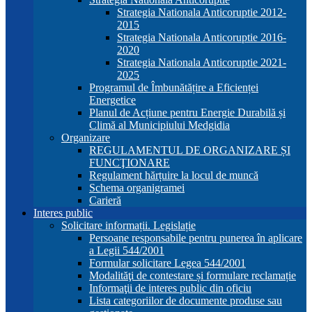
Strategia Nationala Anticoruptie 2012-
2015
Strategia Nationala Anticoruptie 2016-
2020
Strategia Nationala Anticoruptie 2021-
2025
Programul de Îmbunătățire a Eficienței
Energetice
Planul de Acțiune pentru Energie Durabilă și
Climă al Municipiului Medgidia
Organizare
REGULAMENTUL DE ORGANIZARE ȘI
FUNCŢIONARE
Regulament hărțuire la locul de muncă
Schema organigramei
Carieră
Interes public
Solicitare informații. Legislație
Persoane responsabile pentru punerea în aplicare
a Legii 544/2001
Formular solicitare Legea 544/2001
Modalităţi de contestare și formulare reclamație
Informaţii de interes public din oficiu
Lista categoriilor de documente produse sau