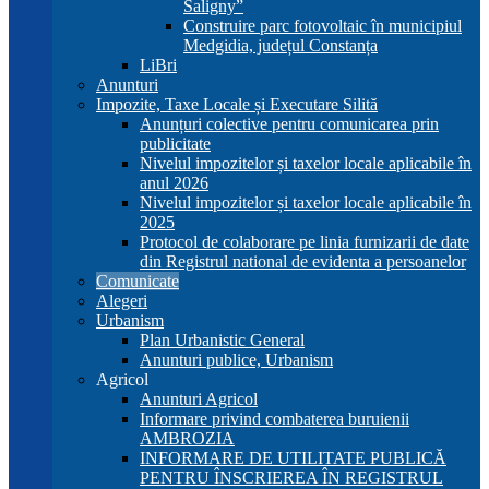
Saligny”
Construire parc fotovoltaic în municipiul
Medgidia, județul Constanța
LiBri
Anunturi
Impozite, Taxe Locale și Executare Silită
Anunțuri colective pentru comunicarea prin
publicitate
Nivelul impozitelor și taxelor locale aplicabile în
anul 2026
Nivelul impozitelor și taxelor locale aplicabile în
2025
Protocol de colaborare pe linia furnizarii de date
din Registrul national de evidenta a persoanelor
Comunicate
Alegeri
Urbanism
Plan Urbanistic General
Anunturi publice, Urbanism
Agricol
Anunturi Agricol
Informare privind combaterea buruienii
AMBROZIA
INFORMARE DE UTILITATE PUBLICĂ
PENTRU ÎNSCRIEREA ÎN REGISTRUL