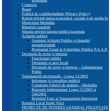
gestionate
Contracte
Buget
Politică de confidenţialitate (Privacy Policy)
Raport privind starea economică, socială și de mediu în
Municipiul Medgidia
Bilanțuri contabile
Situaţia privind datoria publică garantata
Achiziții publice
Anunțuri Achiziții Publice și finanțări
nerambursabile
Programul Anual al Achizițiilor Publice P.A.A.P.
Declarații de avere și interese
Funcționari publici
Demnitari și aleși locali
Declarații de avere și interese – Administrator
Public
Transparență decizională – Legea 52/2003
Informare si consultare publică
Construire Fabrică de amidon – Medgidia
Rapoarte implementare Legea 52/2003 si
544/2001
Registrul Unic al Transparenței Intereselor
Registru Local Spații Verzi
PROIECTE DE INTERES GENERAL FINANȚATE