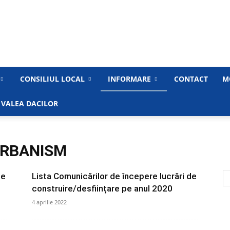
Primăria
CONSILIUL LOCAL
INFORMARE
CONTACT
M
 VALEA DACILOR
Municipiului
URBANISM
de
Lista Comunicărilor de începere lucrări de
construire/desființare pe anul 2020
Medgidia
4 aprilie 2022