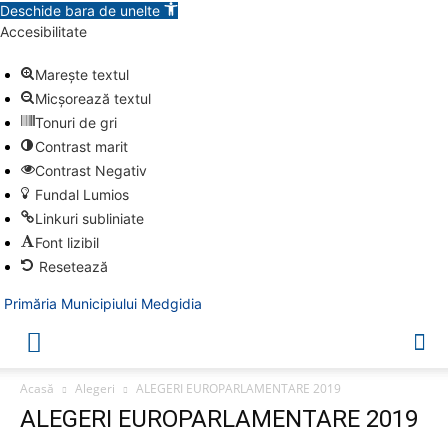
Deschide bara de unelte
Accesibilitate
Marește textul
Micșorează textul
Tonuri de gri
Contrast marit
Contrast Negativ
Fundal Lumios
Linkuri subliniate
Font lizibil
Resetează
Primăria Municipiului Medgidia
Acasă
Alegeri
ALEGERI EUROPARLAMENTARE 2019
ALEGERI EUROPARLAMENTARE 2019