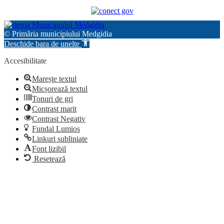
© Primăria municipiului Medgidia
Deschide bara de unelte
Accesibilitate
Marește textul
Micșorează textul
Tonuri de gri
Contrast marit
Contrast Negativ
Fundal Lumios
Linkuri subliniate
Font lizibil
Resetează