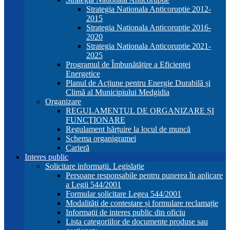
Strategia Nationala Anticoruptie 2012-
2015
Strategia Nationala Anticoruptie 2016-
2020
Strategia Nationala Anticoruptie 2021-
2025
Programul de Îmbunătățire a Eficienței
Energetice
Planul de Acțiune pentru Energie Durabilă și
Climă al Municipiului Medgidia
Organizare
REGULAMENTUL DE ORGANIZARE ȘI
FUNCŢIONARE
Regulament hărțuire la locul de muncă
Schema organigramei
Carieră
Interes public
Solicitare informații. Legislație
Persoane responsabile pentru punerea în aplicare
a Legii 544/2001
Formular solicitare Legea 544/2001
Modalităţi de contestare și formulare reclamație
Informaţii de interes public din oficiu
Lista categoriilor de documente produse sau