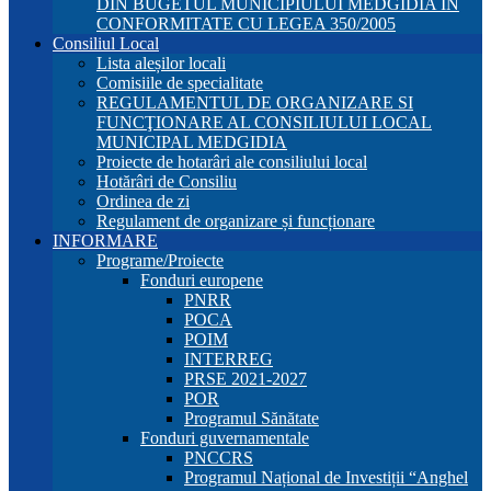
DIN BUGETUL MUNICIPIULUI MEDGIDIA ÎN
CONFORMITATE CU LEGEA 350/2005
Consiliul Local
Lista aleșilor locali
Comisiile de specialitate
REGULAMENTUL DE ORGANIZARE SI
FUNCŢIONARE AL CONSILIULUI LOCAL
MUNICIPAL MEDGIDIA
Proiecte de hotarâri ale consiliului local
Hotărâri de Consiliu
Ordinea de zi
Regulament de organizare și funcționare
INFORMARE
Programe/Proiecte
Fonduri europene
PNRR
POCA
POIM
INTERREG
PRSE 2021-2027
POR
Programul Sănătate
Fonduri guvernamentale
PNCCRS
Programul Național de Investiții “Anghel