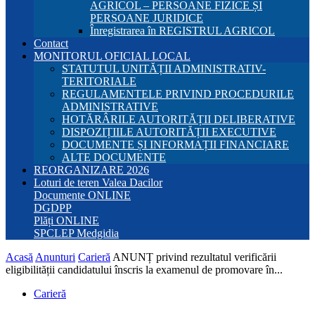
AGRICOL – PERSOANE FIZICE ȘI
PERSOANE JURIDICE
Înregistrarea în REGISTRUL AGRICOL
Contact
MONITORUL OFICIAL LOCAL
STATUTUL UNITĂȚII ADMINISTRATIV-
TERITORIALE
REGULAMENTELE PRIVIND PROCEDURILE
ADMINISTRATIVE
HOTĂRÂRILE AUTORITĂȚII DELIBERATIVE
DISPOZIȚIILE AUTORITĂȚII EXECUTIVE
DOCUMENTE ȘI INFORMAȚII FINANCIARE
ALTE DOCUMENTE
REORGANIZARE 2026
Loturi de teren Valea Dacilor
Documente ONLINE
DGDPP
Plăți ONLINE
SPCLEP Medgidia
Acasă
Anunturi
Carieră
ANUNȚ privind rezultatul verificării
eligibilității candidatului înscris la examenul de promovare în...
Carieră