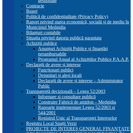
gestionate
Contracte
Buget
Politică de confidenţialitate (Privacy Policy)
Raport privind starea economică, socială și de mediu în
Municipiul Medgidia
Bilanțuri contabile
Situaţia privind datoria publică garantata
Achiziții publice
Anunțuri Achiziții Publice și finanțări
nerambursabile
Programul Anual al Achizițiilor Publice P.A.A.P.
Declarații de avere și interese
Funcționari publici
Demnitari și aleși locali
Declarații de avere și interese – Administrator
Public
Transparență decizională – Legea 52/2003
Informare si consultare publică
Construire Fabrică de amidon – Medgidia
Rapoarte implementare Legea 52/2003 si
544/2001
Registrul Unic al Transparenței Intereselor
Registru Local Spații Verzi
PROIECTE DE INTERES GENERAL FINANȚATE