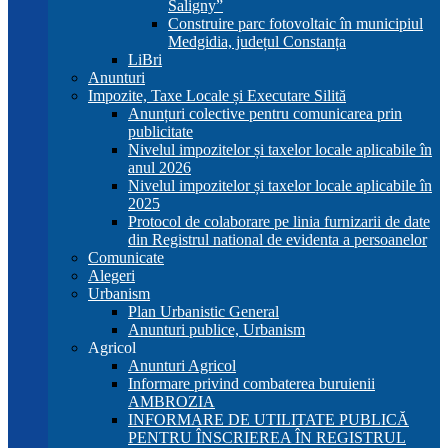
Saligny”
Construire parc fotovoltaic în municipiul
Medgidia, județul Constanța
LiBri
Anunturi
Impozite, Taxe Locale și Executare Silită
Anunțuri colective pentru comunicarea prin
publicitate
Nivelul impozitelor și taxelor locale aplicabile în
anul 2026
Nivelul impozitelor și taxelor locale aplicabile în
2025
Protocol de colaborare pe linia furnizarii de date
din Registrul national de evidenta a persoanelor
Comunicate
Alegeri
Urbanism
Plan Urbanistic General
Anunturi publice, Urbanism
Agricol
Anunturi Agricol
Informare privind combaterea buruienii
AMBROZIA
INFORMARE DE UTILITATE PUBLICĂ
PENTRU ÎNSCRIEREA ÎN REGISTRUL