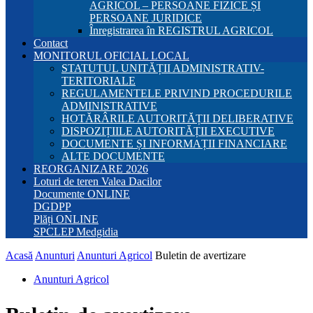
AGRICOL – PERSOANE FIZICE ȘI
PERSOANE JURIDICE
Înregistrarea în REGISTRUL AGRICOL
Contact
MONITORUL OFICIAL LOCAL
STATUTUL UNITĂȚII ADMINISTRATIV-
TERITORIALE
REGULAMENTELE PRIVIND PROCEDURILE
ADMINISTRATIVE
HOTĂRÂRILE AUTORITĂȚII DELIBERATIVE
DISPOZIȚIILE AUTORITĂȚII EXECUTIVE
DOCUMENTE ȘI INFORMAȚII FINANCIARE
ALTE DOCUMENTE
REORGANIZARE 2026
Loturi de teren Valea Dacilor
Documente ONLINE
DGDPP
Plăți ONLINE
SPCLEP Medgidia
Acasă
Anunturi
Anunturi Agricol
Buletin de avertizare
Anunturi Agricol