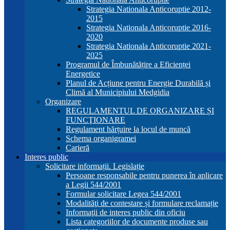
Strategia Nationala Anticoruptie 2012-
2015
Strategia Nationala Anticoruptie 2016-
2020
Strategia Nationala Anticoruptie 2021-
2025
Programul de Îmbunătățire a Eficienței
Energetice
Planul de Acțiune pentru Energie Durabilă și
Climă al Municipiului Medgidia
Organizare
REGULAMENTUL DE ORGANIZARE ȘI
FUNCŢIONARE
Regulament hărțuire la locul de muncă
Schema organigramei
Carieră
Interes public
Solicitare informații. Legislație
Persoane responsabile pentru punerea în aplicare
a Legii 544/2001
Formular solicitare Legea 544/2001
Modalităţi de contestare și formulare reclamație
Informaţii de interes public din oficiu
Lista categoriilor de documente produse sau