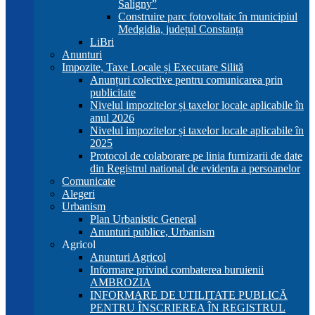
Saligny”
Construire parc fotovoltaic în municipiul
Medgidia, județul Constanța
LiBri
Anunturi
Impozite, Taxe Locale și Executare Silită
Anunțuri colective pentru comunicarea prin
publicitate
Nivelul impozitelor și taxelor locale aplicabile în
anul 2026
Nivelul impozitelor și taxelor locale aplicabile în
2025
Protocol de colaborare pe linia furnizarii de date
din Registrul national de evidenta a persoanelor
Comunicate
Alegeri
Urbanism
Plan Urbanistic General
Anunturi publice, Urbanism
Agricol
Anunturi Agricol
Informare privind combaterea buruienii
AMBROZIA
INFORMARE DE UTILITATE PUBLICĂ
PENTRU ÎNSCRIEREA ÎN REGISTRUL