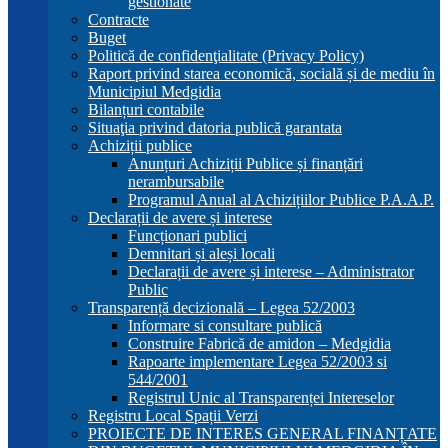
gestionate
Contracte
Buget
Politică de confidenţialitate (Privacy Policy)
Raport privind starea economică, socială și de mediu în
Municipiul Medgidia
Bilanțuri contabile
Situaţia privind datoria publică garantata
Achiziții publice
Anunțuri Achiziții Publice și finanțări
nerambursabile
Programul Anual al Achizițiilor Publice P.A.A.P.
Declarații de avere și interese
Funcționari publici
Demnitari și aleși locali
Declarații de avere și interese – Administrator
Public
Transparență decizională – Legea 52/2003
Informare si consultare publică
Construire Fabrică de amidon – Medgidia
Rapoarte implementare Legea 52/2003 si
544/2001
Registrul Unic al Transparenței Intereselor
Registru Local Spații Verzi
PROIECTE DE INTERES GENERAL FINANȚATE