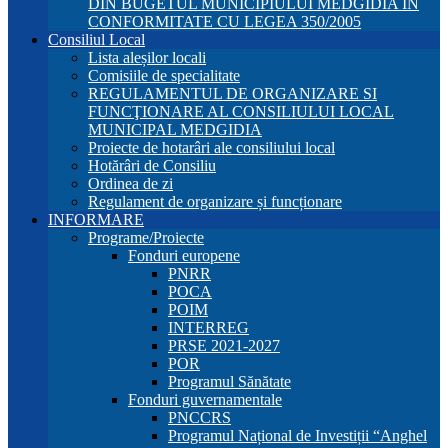
DIN BUGETUL MUNICIPIULUI MEDGIDIA ÎN
CONFORMITATE CU LEGEA 350/2005
Consiliul Local
Lista aleșilor locali
Comisiile de specialitate
REGULAMENTUL DE ORGANIZARE SI
FUNCŢIONARE AL CONSILIULUI LOCAL
MUNICIPAL MEDGIDIA
Proiecte de hotarâri ale consiliului local
Hotărâri de Consiliu
Ordinea de zi
Regulament de organizare și funcționare
INFORMARE
Programe/Proiecte
Fonduri europene
PNRR
POCA
POIM
INTERREG
PRSE 2021-2027
POR
Programul Sănătate
Fonduri guvernamentale
PNCCRS
Programul Național de Investiții “Anghel