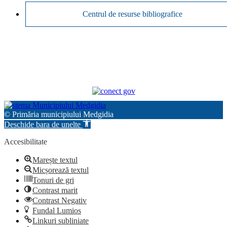
Centrul de resurse bibliografice
© Primăria municipiului Medgidia
Deschide bara de unelte
Accesibilitate
Marește textul
Micșorează textul
Tonuri de gri
Contrast marit
Contrast Negativ
Fundal Lumios
Linkuri subliniate