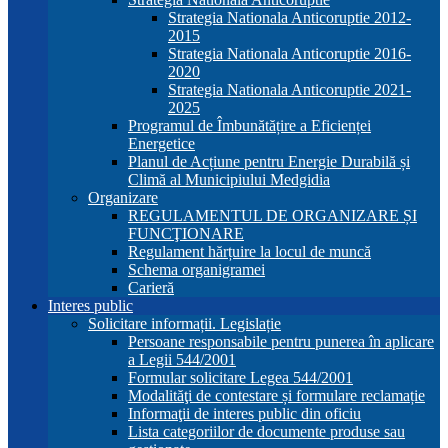
Strategia Nationala Anticoruptie 2012-
2015
Strategia Nationala Anticoruptie 2016-
2020
Strategia Nationala Anticoruptie 2021-
2025
Programul de Îmbunătățire a Eficienței
Energetice
Planul de Acțiune pentru Energie Durabilă și
Climă al Municipiului Medgidia
Organizare
REGULAMENTUL DE ORGANIZARE ȘI
FUNCŢIONARE
Regulament hărțuire la locul de muncă
Schema organigramei
Carieră
Interes public
Solicitare informații. Legislație
Persoane responsabile pentru punerea în aplicare
a Legii 544/2001
Formular solicitare Legea 544/2001
Modalităţi de contestare și formulare reclamație
Informaţii de interes public din oficiu
Lista categoriilor de documente produse sau