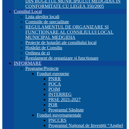
DIN BUGETUL MUNICIPIULUI MEDGIDIA ÎN
CONFORMITATE CU LEGEA 350/2005
Consiliul Local
Lista aleșilor locali
Comisiile de specialitate
REGULAMENTUL DE ORGANIZARE SI
FUNCŢIONARE AL CONSILIULUI LOCAL
MUNICIPAL MEDGIDIA
Proiecte de hotarâri ale consiliului local
Hotărâri de Consiliu
Ordinea de zi
Regulament de organizare și funcționare
INFORMARE
Programe/Proiecte
Fonduri europene
PNRR
POCA
POIM
INTERREG
PRSE 2021-2027
POR
Programul Sănătate
Fonduri guvernamentale
PNCCRS
Programul Național de Investiții “Anghel