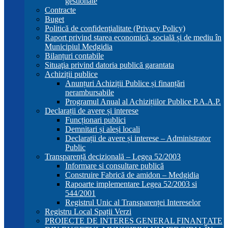
gestionate
Contracte
Buget
Politică de confidenţialitate (Privacy Policy)
Raport privind starea economică, socială și de mediu în
Municipiul Medgidia
Bilanțuri contabile
Situaţia privind datoria publică garantata
Achiziții publice
Anunțuri Achiziții Publice și finanțări
nerambursabile
Programul Anual al Achizițiilor Publice P.A.A.P.
Declarații de avere și interese
Funcționari publici
Demnitari și aleși locali
Declarații de avere și interese – Administrator
Public
Transparență decizională – Legea 52/2003
Informare si consultare publică
Construire Fabrică de amidon – Medgidia
Rapoarte implementare Legea 52/2003 si
544/2001
Registrul Unic al Transparenței Intereselor
Registru Local Spații Verzi
PROIECTE DE INTERES GENERAL FINANȚATE