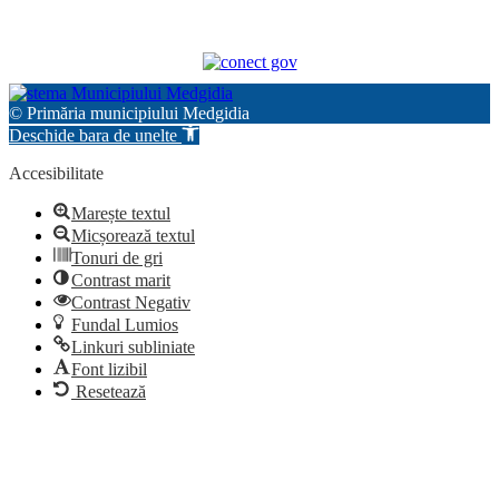
© Primăria municipiului Medgidia
Deschide bara de unelte
Accesibilitate
Marește textul
Micșorează textul
Tonuri de gri
Contrast marit
Contrast Negativ
Fundal Lumios
Linkuri subliniate
Font lizibil
Resetează