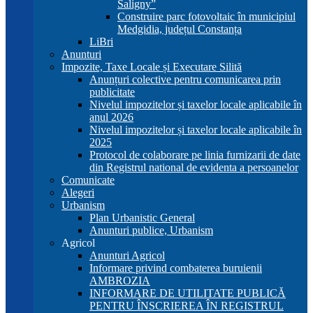
Saligny”
Construire parc fotovoltaic în municipiul
Medgidia, județul Constanța
LiBri
Anunturi
Impozite, Taxe Locale și Executare Silită
Anunțuri colective pentru comunicarea prin
publicitate
Nivelul impozitelor și taxelor locale aplicabile în
anul 2026
Nivelul impozitelor și taxelor locale aplicabile în
2025
Protocol de colaborare pe linia furnizarii de date
din Registrul national de evidenta a persoanelor
Comunicate
Alegeri
Urbanism
Plan Urbanistic General
Anunturi publice, Urbanism
Agricol
Anunturi Agricol
Informare privind combaterea buruienii
AMBROZIA
INFORMARE DE UTILITATE PUBLICĂ
PENTRU ÎNSCRIEREA ÎN REGISTRUL