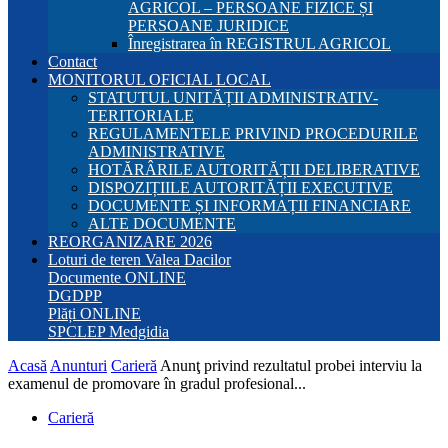
AGRICOL – PERSOANE FIZICE ȘI
PERSOANE JURIDICE
Înregistrarea în REGISTRUL AGRICOL
Contact
MONITORUL OFICIAL LOCAL
STATUTUL UNITĂȚII ADMINISTRATIV-
TERITORIALE
REGULAMENTELE PRIVIND PROCEDURILE
ADMINISTRATIVE
HOTĂRÂRILE AUTORITĂȚII DELIBERATIVE
DISPOZIȚIILE AUTORITĂȚII EXECUTIVE
DOCUMENTE ȘI INFORMAȚII FINANCIARE
ALTE DOCUMENTE
REORGANIZARE 2026
Loturi de teren Valea Dacilor
Documente ONLINE
DGDPP
Plăți ONLINE
SPCLEP Medgidia
Acasă
Anunturi
Carieră
Anunţ privind rezultatul probei interviu la
examenul de promovare în gradul profesional...
Carieră