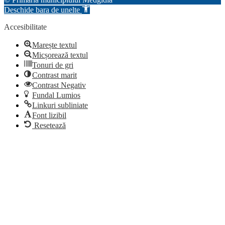
Deschide bara de unelte
Accesibilitate
Marește textul
Micșorează textul
Tonuri de gri
Contrast marit
Contrast Negativ
Fundal Lumios
Linkuri subliniate
Font lizibil
Resetează