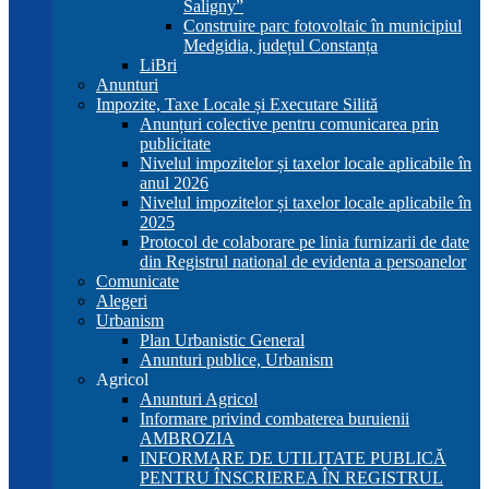
Saligny”
Construire parc fotovoltaic în municipiul
Medgidia, județul Constanța
LiBri
Anunturi
Impozite, Taxe Locale și Executare Silită
Anunțuri colective pentru comunicarea prin
publicitate
Nivelul impozitelor și taxelor locale aplicabile în
anul 2026
Nivelul impozitelor și taxelor locale aplicabile în
2025
Protocol de colaborare pe linia furnizarii de date
din Registrul national de evidenta a persoanelor
Comunicate
Alegeri
Urbanism
Plan Urbanistic General
Anunturi publice, Urbanism
Agricol
Anunturi Agricol
Informare privind combaterea buruienii
AMBROZIA
INFORMARE DE UTILITATE PUBLICĂ
PENTRU ÎNSCRIEREA ÎN REGISTRUL