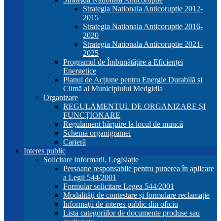
Strategia Nationala Anticoruptie 2012-
2015
Strategia Nationala Anticoruptie 2016-
2020
Strategia Nationala Anticoruptie 2021-
2025
Programul de Îmbunătățire a Eficienței
Energetice
Planul de Acțiune pentru Energie Durabilă și
Climă al Municipiului Medgidia
Organizare
REGULAMENTUL DE ORGANIZARE ȘI
FUNCŢIONARE
Regulament hărțuire la locul de muncă
Schema organigramei
Carieră
Interes public
Solicitare informații. Legislație
Persoane responsabile pentru punerea în aplicare
a Legii 544/2001
Formular solicitare Legea 544/2001
Modalităţi de contestare și formulare reclamație
Informaţii de interes public din oficiu
Lista categoriilor de documente produse sau