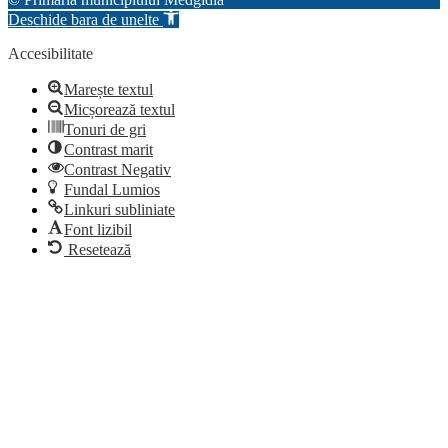
Deschide bara de unelte
Accesibilitate
Marește textul
Micșorează textul
Tonuri de gri
Contrast marit
Contrast Negativ
Fundal Lumios
Linkuri subliniate
Font lizibil
Resetează