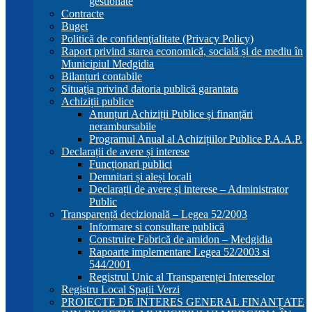
gestionate
Contracte
Buget
Politică de confidenţialitate (Privacy Policy)
Raport privind starea economică, socială și de mediu în
Municipiul Medgidia
Bilanțuri contabile
Situaţia privind datoria publică garantata
Achiziții publice
Anunțuri Achiziții Publice și finanțări
nerambursabile
Programul Anual al Achizițiilor Publice P.A.A.P.
Declarații de avere și interese
Funcționari publici
Demnitari și aleși locali
Declarații de avere și interese – Administrator
Public
Transparență decizională – Legea 52/2003
Informare si consultare publică
Construire Fabrică de amidon – Medgidia
Rapoarte implementare Legea 52/2003 si
544/2001
Registrul Unic al Transparenței Intereselor
Registru Local Spații Verzi
PROIECTE DE INTERES GENERAL FINANȚATE