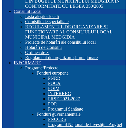
DIN BUGETUL MUNICIPIULUI MEDGIDIA ÎN
CONFORMITATE CU LEGEA 350/2005
Consiliul Local
Lista aleșilor locali
Comisiile de specialitate
REGULAMENTUL DE ORGANIZARE SI
FUNCŢIONARE AL CONSILIULUI LOCAL
MUNICIPAL MEDGIDIA
Proiecte de hotarâri ale consiliului local
Hotărâri de Consiliu
Ordinea de zi
Regulament de organizare și funcționare
INFORMARE
Programe/Proiecte
Fonduri europene
PNRR
POCA
POIM
INTERREG
PRSE 2021-2027
POR
Programul Sănătate
Fonduri guvernamentale
PNCCRS
Programul Național de Investiții “Anghel