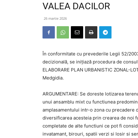
VALEA DACILOR
26 martie 2026
În conformitate cu prevederile Legii 52/200
decizională, se inițiază procedura de consu
ELABORARE PLAN URBANISTIC ZONAL-LOTIZ
Medgidia.
ARGUMENTARE: Se doreste lotizarea terenuril
unui ansamblu mixt cu functiunea predomina
amplasamentului intr-o zona cu precadere de
diversificarea acesteia prin crearea de noi f
completate de alte functiuni ce pot fi consi
invatamant, birouri, spatii verzi si losir si