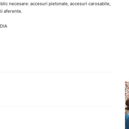
public necesare: accesuri pietonale, accesuri carosabile,
ii aferente.
IDIA