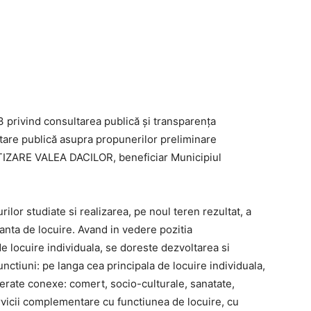
Medgidia
3 privind consultarea publică și transparența
ltare publică asupra propunerilor preliminare
ARE VALEA DACILOR, beneficiar Municipiul
or studiate si realizarea, pe noul teren rezultat, a
nta de locuire. Avand in vedere pozitia
 locuire individuala, se doreste dezvoltarea si
unctiuni: pe langa cea principala de locuire individuala,
derate conexe: comert, socio-culturale, sanatate,
 servicii complementare cu functiunea de locuire, cu