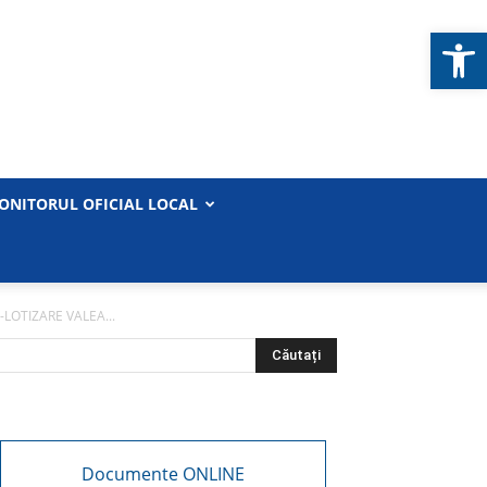
Deschide b
ONITORUL OFICIAL LOCAL
-LOTIZARE VALEA...
Documente ONLINE