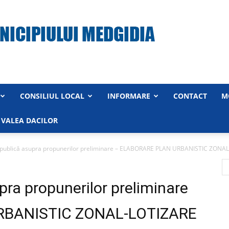
CONSILIUL LOCAL
INFORMARE
CONTACT
M
Primăria
 VALEA DACILOR
 publică asupra propunerilor preliminare – ELABORARE PLAN URBANISTIC ZONAL
Municipiului
pra propunerilor preliminare
RBANISTIC ZONAL-LOTIZARE