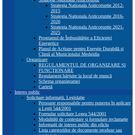
Strategia Nationala Anticoruptie 2012-
2015
Strategia Nationala Anticoruptie 2016-
2020
Strategia Nationala Anticoruptie 2021-
2025
Programul de Îmbunătățire a Eficienței
Energetice
Planul de Acțiune pentru Energie Durabilă și
Climă al Municipiului Medgidia
Organizare
REGULAMENTUL DE ORGANIZARE ȘI
FUNCŢIONARE
Regulament hărțuire la locul de muncă
Schema organigramei
Carieră
Interes public
Solicitare informații. Legislație
Persoane responsabile pentru punerea în aplicare
a Legii 544/2001
Formular solicitare Legea 544/2001
Modalităţi de contestare și formulare reclamație
Informaţii de interes public din oficiu
Lista categoriilor de documente produse sau