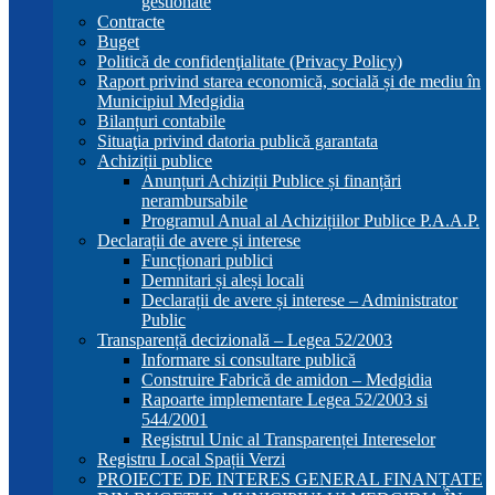
gestionate
Contracte
Buget
Politică de confidenţialitate (Privacy Policy)
Raport privind starea economică, socială și de mediu în
Municipiul Medgidia
Bilanțuri contabile
Situaţia privind datoria publică garantata
Achiziții publice
Anunțuri Achiziții Publice și finanțări
nerambursabile
Programul Anual al Achizițiilor Publice P.A.A.P.
Declarații de avere și interese
Funcționari publici
Demnitari și aleși locali
Declarații de avere și interese – Administrator
Public
Transparență decizională – Legea 52/2003
Informare si consultare publică
Construire Fabrică de amidon – Medgidia
Rapoarte implementare Legea 52/2003 si
544/2001
Registrul Unic al Transparenței Intereselor
Registru Local Spații Verzi
PROIECTE DE INTERES GENERAL FINANȚATE