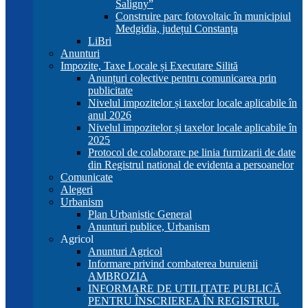
Saligny”
Construire parc fotovoltaic în municipiul
Medgidia, județul Constanța
LiBri
Anunturi
Impozite, Taxe Locale și Executare Silită
Anunțuri colective pentru comunicarea prin
publicitate
Nivelul impozitelor și taxelor locale aplicabile în
anul 2026
Nivelul impozitelor și taxelor locale aplicabile în
2025
Protocol de colaborare pe linia furnizarii de date
din Registrul national de evidenta a persoanelor
Comunicate
Alegeri
Urbanism
Plan Urbanistic General
Anunturi publice, Urbanism
Agricol
Anunturi Agricol
Informare privind combaterea buruienii
AMBROZIA
INFORMARE DE UTILITATE PUBLICĂ
PENTRU ÎNSCRIEREA ÎN REGISTRUL