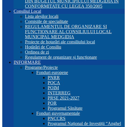
DIN BUGETUL MUNICIPIULUI MEDGIDIA ÎN
CONFORMITATE CU LEGEA 350/2005
Consiliul Local
Lista aleșilor locali
Comisiile de specialitate
REGULAMENTUL DE ORGANIZARE SI
FUNCŢIONARE AL CONSILIULUI LOCAL
MUNICIPAL MEDGIDIA
Proiecte de hotarâri ale consiliului local
Hotărâri de Consiliu
Ordinea de zi
Regulament de organizare și funcționare
INFORMARE
Programe/Proiecte
Fonduri europene
PNRR
POCA
POIM
INTERREG
PRSE 2021-2027
POR
Programul Sănătate
Fonduri guvernamentale
PNCCRS
Programul Național de Investiții “Anghel