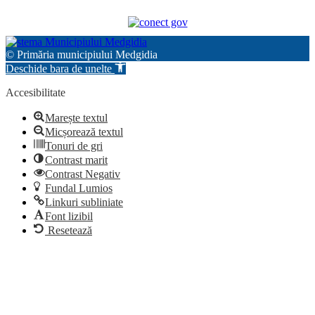
© Primăria municipiului Medgidia
Deschide bara de unelte
Accesibilitate
Marește textul
Micșorează textul
Tonuri de gri
Contrast marit
Contrast Negativ
Fundal Lumios
Linkuri subliniate
Font lizibil
Resetează