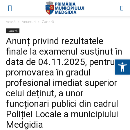
Acasă
Anunturi
Carieră
Carieră
Anunț privind rezultatele
finale la examenul susţinut în
data de 04.11.2025, pentru
Deschide b
promovarea în gradul
profesional imediat superior
celui deținut, a unor
funcționari publici din cadrul
Poliției Locale a municipiului
Medgidia