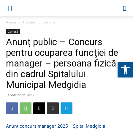
Acasă
Anunturi
Carieră
Carieră
Anunț public – Concurs
pentru ocuparea funcţiei de
manager – persoana fizică
Deschide b
din cadrul Spitalului
Municipal Medgidia
3 noiembrie 2025
Anunt concurs manager 2025 – Spital Medgidia