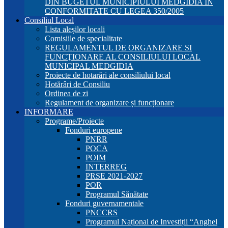
DIN BUGETUL MUNICIPIULUI MEDGIDIA ÎN
CONFORMITATE CU LEGEA 350/2005
Consiliul Local
Lista aleșilor locali
Comisiile de specialitate
REGULAMENTUL DE ORGANIZARE SI
FUNCŢIONARE AL CONSILIULUI LOCAL
MUNICIPAL MEDGIDIA
Proiecte de hotarâri ale consiliului local
Hotărâri de Consiliu
Ordinea de zi
Regulament de organizare și funcționare
INFORMARE
Programe/Proiecte
Fonduri europene
PNRR
POCA
POIM
INTERREG
PRSE 2021-2027
POR
Programul Sănătate
Fonduri guvernamentale
PNCCRS
Programul Național de Investiții “Anghel