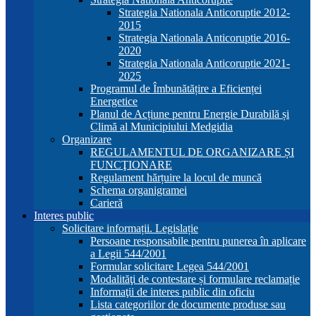
Strategia Nationala Anticoruptie 2012-
2015
Strategia Nationala Anticoruptie 2016-
2020
Strategia Nationala Anticoruptie 2021-
2025
Programul de Îmbunătățire a Eficienței
Energetice
Planul de Acțiune pentru Energie Durabilă și
Climă al Municipiului Medgidia
Organizare
REGULAMENTUL DE ORGANIZARE ȘI
FUNCŢIONARE
Regulament hărțuire la locul de muncă
Schema organigramei
Carieră
Interes public
Solicitare informații. Legislație
Persoane responsabile pentru punerea în aplicare
a Legii 544/2001
Formular solicitare Legea 544/2001
Modalităţi de contestare și formulare reclamație
Informaţii de interes public din oficiu
Lista categoriilor de documente produse sau