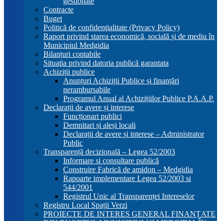
gestionate
Contracte
Buget
Politică de confidenţialitate (Privacy Policy)
Raport privind starea economică, socială și de mediu în
Municipiul Medgidia
Bilanțuri contabile
Situaţia privind datoria publică garantata
Achiziții publice
Anunțuri Achiziții Publice și finanțări
nerambursabile
Programul Anual al Achizițiilor Publice P.A.A.P.
Declarații de avere și interese
Funcționari publici
Demnitari și aleși locali
Declarații de avere și interese – Administrator
Public
Transparență decizională – Legea 52/2003
Informare si consultare publică
Construire Fabrică de amidon – Medgidia
Rapoarte implementare Legea 52/2003 si
544/2001
Registrul Unic al Transparenței Intereselor
Registru Local Spații Verzi
PROIECTE DE INTERES GENERAL FINANȚATE