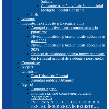
Saligny”
Construire parc fotovoltaic în municipiul
Medgidia, județul Constanța
LiBri
Anunturi
Impozite, Taxe Locale și Executare Silită
Anunțuri colective pentru comunicarea prin
publicitate
Nivelul impozitelor și taxelor locale aplicabile în
anul 2026
Nivelul impozitelor și taxelor locale aplicabile în
2025
Protocol de colaborare pe linia furnizarii de date
din Registrul national de evidenta a persoanelor
Comunicate
Alegeri
Urbanism
Plan Urbanistic General
Anunturi publice, Urbanism
Agricol
Anunturi Agricol
Informare privind combaterea buruienii
AMBROZIA
INFORMARE DE UTILITATE PUBLICĂ
PENTRU ÎNSCRIEREA ÎN REGISTRUL