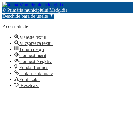
© Primăria municipiului Medgidia
Deschide bara de unelte
Accesibilitate
Marește textul
Micșorează textul
Tonuri de gri
Contrast marit
Contrast Negativ
Fundal Lumios
Linkuri subliniate
Font lizibil
Resetează