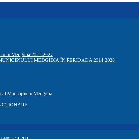
ipiului Medgidia 2021-2027
NICIPIULUI MEDGIDIA ÎN PERIOADA 2014-2020
ă al Municipiului Medgidia
NCŢIONARE
a Legii 544/2001