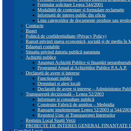
Formular solicitare Legea 544/2001
Modalităţi de contestare și formulare reclamație
Informaţii de interes public din oficiu
Lista categoriilor de documente produse sau gestio
Contracte
Buget
Politică de confidenţialitate (Privacy Policy)
Raport privind starea economică, socială și de mediu în
Bilanțuri contabile
Situaţia privind datoria publică garantata
Achiziții publice
Anunțuri Achiziții Publice și finanțări nerambursab
Programul Anual al Achizițiilor Publice P.A.A.P.
Declarații de avere și interese
Funcționari publici
Demnitari și aleși locali
Declarații de avere și interese – Administrator Publ
Transparență decizională – Legea 52/2003
Informare si consultare publică
Construire Fabrică de amidon – Medgidia
Rapoarte implementare Legea 52/2003 si 544/200
Registrul Unic al Transparenței Intereselor
Registru Local Spații Verzi
PROIECTE DE INTERES GENERAL FINANȚATE D
Consiliul Local