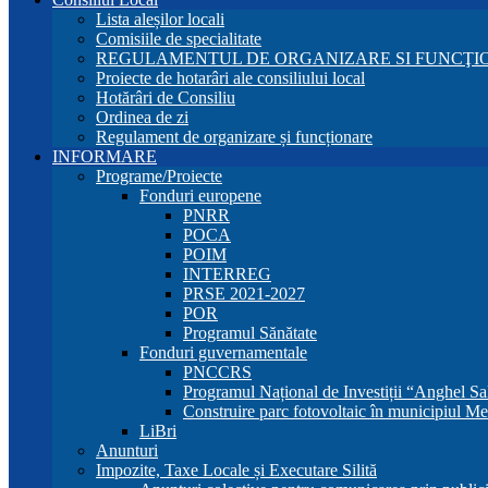
Lista aleșilor locali
Comisiile de specialitate
REGULAMENTUL DE ORGANIZARE SI FUNCŢIO
Proiecte de hotarâri ale consiliului local
Hotărâri de Consiliu
Ordinea de zi
Regulament de organizare și funcționare
INFORMARE
Programe/Proiecte
Fonduri europene
PNRR
POCA
POIM
INTERREG
PRSE 2021-2027
POR
Programul Sănătate
Fonduri guvernamentale
PNCCRS
Programul Național de Investiții “Anghel Sa
Construire parc fotovoltaic în municipiul Me
LiBri
Anunturi
Impozite, Taxe Locale și Executare Silită