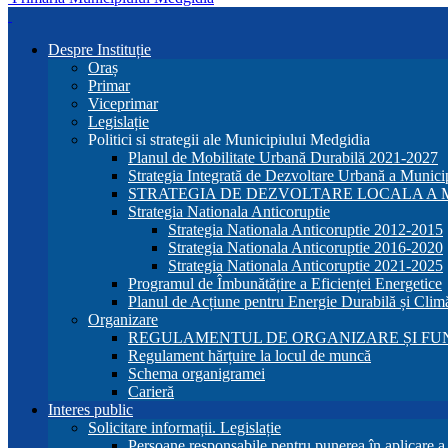
Despre Instituție
Oraș
Primar
Viceprimar
Legislație
Politici si strategii ale Municipiului Medgidia
Planul de Mobilitate Urbană Durabilă 2021-2027
Strategia Integrată de Dezvoltare Urbană a Munic
STRATEGIA DE DEZVOLTARE LOCALA A MU
Strategia Nationala Anticoruptie
Strategia Nationala Anticoruptie 2012-2015
Strategia Nationala Anticoruptie 2016-2020
Strategia Nationala Anticoruptie 2021-2025
Programul de Îmbunătățire a Eficienței Energetice
Planul de Acțiune pentru Energie Durabilă și Clim
Organizare
REGULAMENTUL DE ORGANIZARE ȘI FU
Regulament hărțuire la locul de muncă
Schema organigramei
Carieră
Interes public
Solicitare informații. Legislație
Persoane responsabile pentru punerea în aplicare 