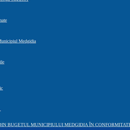
nate
 Municipiul Medgidia
ile
ic
1
IN BUGETUL MUNICIPIULUI MEDGIDIA ÎN CONFORMITATE 