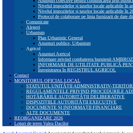
Anunțuri colective pentru comunicarea prin publici
Nivelul impozitelor și taxelor locale aplicabile în 
Nivelul impozitelor și taxelor locale aplicabile în 
Protocol de colaborare pe linia furnizarii de date d
Comunicate
Alegeri
Urbanism
Plan Urbanistic General
Anunturi publice, Urbanism
Agricol
Anunturi Agricol
Informare privind combaterea buruienii AMBRO
INFORMARE DE UTILITATE PUBLICĂ PENT
Înregistrarea în REGISTRUL AGRICOL
Contact
MONITORUL OFICIAL LOCAL
STATUTUL UNITĂȚII ADMINISTRATIV-TERITOR
REGULAMENTELE PRIVIND PROCEDURILE AD
HOTĂRÂRILE AUTORITĂȚII DELIBERATIVE
DISPOZIȚIILE AUTORITĂȚII EXECUTIVE
DOCUMENTE ȘI INFORMAȚII FINANCIARE
ALTE DOCUMENTE
REORGANIZARE 2026
Loturi de teren Valea Dacilor