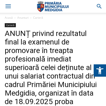
Acasă
Anunturi
Carieră
Carieră
ANUNȚ privind rezultatul
final la examenul de
promovare în treapta
profesională imediat
Deschide b
superioară celei deținute al
unui salariat contractual din
cadrul Primăriei Municipiului
Medgidia, organizat în data
de 18.09.2025 proba