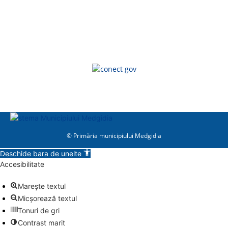
© Primăria municipiului Medgidia
Deschide bara de unelte
Accesibilitate
Marește textul
Micșorează textul
Tonuri de gri
Contrast marit