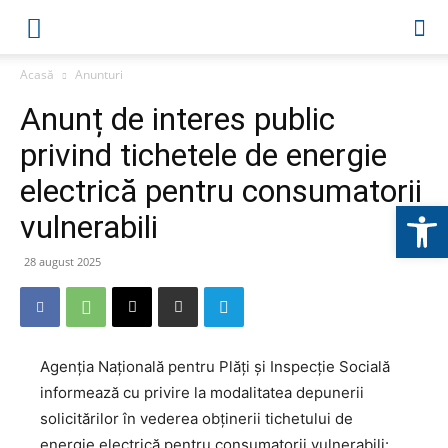
Acasă
Anunturi
Anunț de interes public
privind tichetele de energie
electrică pentru consumatorii
Deschide b
vulnerabili
28 august 2025
Agenția Națională pentru Plăți și Inspecție Socială
informează cu privire la modalitatea depunerii
solicitărilor în vederea obținerii tichetului de
energie electrică pentru consumatorii vulnerabili: