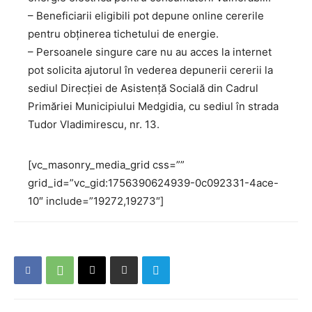
– Beneficiarii eligibili pot depune online cererile
pentru obținerea tichetului de energie.
– Persoanele singure care nu au acces la internet
pot solicita ajutorul în vederea depunerii cererii la
sediul Direcției de Asistență Socială din Cadrul
Primăriei Municipiului Medgidia, cu sediul în strada
Tudor Vladimirescu, nr. 13.
[vc_masonry_media_grid css=””
grid_id=”vc_gid:1756390624939-0c092331-4ace-
10″ include=”19272,19273″]