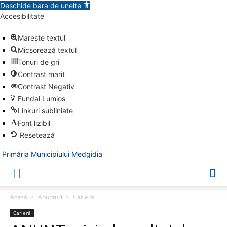
Deschide bara de unelte
Accesibilitate
Marește textul
Micșorează textul
Tonuri de gri
Contrast marit
Contrast Negativ
Fundal Lumios
Linkuri subliniate
Font lizibil
Resetează
Primăria Municipiului Medgidia
Acasă
Anunturi
Carieră
Carieră