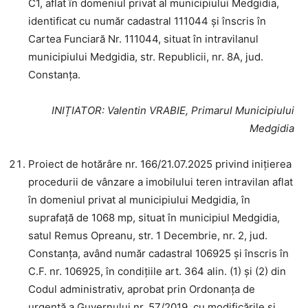
C1, aflat în domeniul privat al municipiului Medgidia,
identificat cu număr cadastral 111044 și înscris în
Cartea Funciară Nr. 111044, situat în intravilanul
municipiului Medgidia, str. Republicii, nr. 8A, jud.
Constanța.
INIȚIATOR
: Valentin VRABIE, Primarul Municipiului
Medgidia
Proiect de hotărâre nr. 166/21.07.2025 privind inițierea
procedurii de vânzare a imobilului teren intravilan aflat
în domeniul privat al municipiului Medgidia, în
suprafață de 1068 mp, situat în municipiul Medgidia,
satul Remus Opreanu, str. 1 Decembrie, nr. 2, jud.
Constanța, având număr cadastral 106925 și înscris în
C.F. nr. 106925, în condițiile art. 364 alin. (1) și (2) din
Codul administrativ, aprobat prin Ordonanța de
urgență a Guvernului nr. 57/2019, cu modificările și