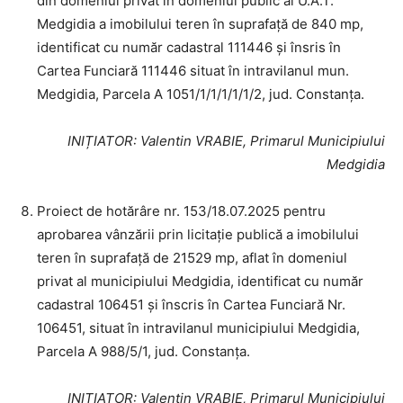
din domeniul privat în domeniul public al U.A.T.
Medgidia a imobilului teren în suprafață de 840 mp,
identificat cu număr cadastral 111446 și însris în
Cartea Funciară 111446 situat în intravilanul mun.
Medgidia, Parcela A 1051/1/1/1/1/1/2, jud. Constanța.
INIȚIATOR
: Valentin VRABIE, Primarul Municipiului
Medgidia
Proiect de hotărâre nr. 153/18.07.2025 pentru
aprobarea vânzării prin licitație publică a imobilului
teren în suprafață de 21529 mp, aflat în domeniul
privat al municipiului Medgidia, identificat cu număr
cadastral 106451 și înscris în Cartea Funciară Nr.
106451, situat în intravilanul municipiului Medgidia,
Parcela A 988/5/1, jud. Constanța.
INIȚIATOR
: Valentin VRABIE, Primarul Municipiului