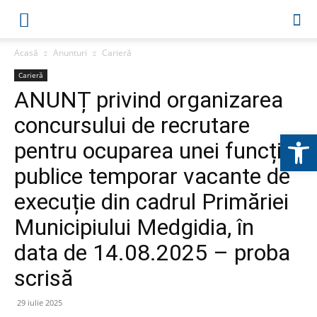
Acasă
Anunturi
Carieră
Carieră
ANUNȚ privind organizarea
concursului de recrutare
Deschide b
pentru ocuparea unei funcții
publice temporar vacante de
execuție din cadrul Primăriei
Municipiului Medgidia, în
data de 14.08.2025 – proba
scrisă
29 iulie 2025