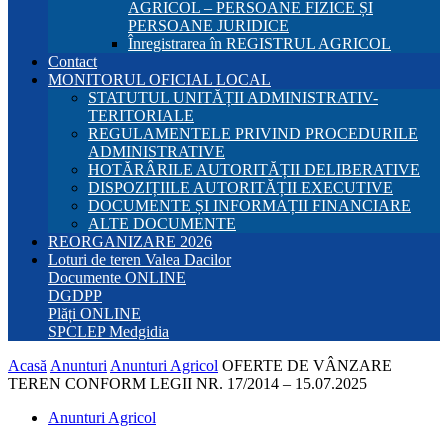
AGRICOL – PERSOANE FIZICE ȘI
PERSOANE JURIDICE
Înregistrarea în REGISTRUL AGRICOL
Contact
MONITORUL OFICIAL LOCAL
STATUTUL UNITĂȚII ADMINISTRATIV-
TERITORIALE
REGULAMENTELE PRIVIND PROCEDURILE
ADMINISTRATIVE
HOTĂRÂRILE AUTORITĂȚII DELIBERATIVE
DISPOZIȚIILE AUTORITĂȚII EXECUTIVE
DOCUMENTE ȘI INFORMAȚII FINANCIARE
ALTE DOCUMENTE
REORGANIZARE 2026
Loturi de teren Valea Dacilor
Documente ONLINE
DGDPP
Plăți ONLINE
SPCLEP Medgidia
Acasă
Anunturi
Anunturi Agricol
OFERTE DE VÂNZARE
TEREN CONFORM LEGII NR. 17/2014 – 15.07.2025
Anunturi Agricol