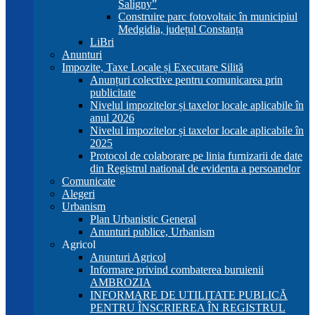
Saligny”
Construire parc fotovoltaic în municipiul
Medgidia, județul Constanța
LiBri
Anunturi
Impozite, Taxe Locale și Executare Silită
Anunțuri colective pentru comunicarea prin
publicitate
Nivelul impozitelor și taxelor locale aplicabile în
anul 2026
Nivelul impozitelor și taxelor locale aplicabile în
2025
Protocol de colaborare pe linia furnizarii de date
din Registrul national de evidenta a persoanelor
Comunicate
Alegeri
Urbanism
Plan Urbanistic General
Anunturi publice, Urbanism
Agricol
Anunturi Agricol
Informare privind combaterea buruienii
AMBROZIA
INFORMARE DE UTILITATE PUBLICĂ
PENTRU ÎNSCRIEREA ÎN REGISTRUL