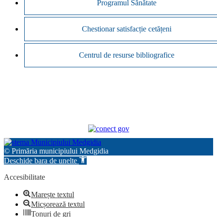
Programul Sănătate
Chestionar satisfacție cetățeni
Centrul de resurse bibliografice
© Primăria municipiului Medgidia
Deschide bara de unelte
Accesibilitate
Marește textul
Micșorează textul
Tonuri de gri