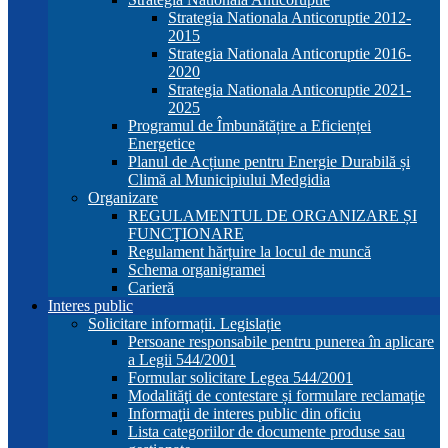
Strategia Nationala Anticoruptie 2012-
2015
Strategia Nationala Anticoruptie 2016-
2020
Strategia Nationala Anticoruptie 2021-
2025
Programul de Îmbunătățire a Eficienței
Energetice
Planul de Acțiune pentru Energie Durabilă și
Climă al Municipiului Medgidia
Organizare
REGULAMENTUL DE ORGANIZARE ȘI
FUNCŢIONARE
Regulament hărțuire la locul de muncă
Schema organigramei
Carieră
Interes public
Solicitare informații. Legislație
Persoane responsabile pentru punerea în aplicare
a Legii 544/2001
Formular solicitare Legea 544/2001
Modalităţi de contestare și formulare reclamație
Informaţii de interes public din oficiu
Lista categoriilor de documente produse sau