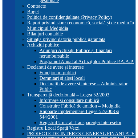
gestionate
Contracte
Buget
Politică de confidenţialitate (Privacy Policy)
Raport privind starea economică, socială și de mediu în
Municipiul Medgidia
Bilanțuri contabile
Situaţia privind datoria publică garantata
Achiziții publice
Anunțuri Achiziții Publice și finanțări
nerambursabile
Programul Anual al Achizițiilor Publice P.A.A.P.
Declarații de avere și interese
Funcționari publici
Demnitari și aleși locali
Declarații de avere și interese – Administrator
Public
Transparență decizională – Legea 52/2003
Informare si consultare publică
Construire Fabrică de amidon – Medgidia
Rapoarte implementare Legea 52/2003 si
544/2001
Registrul Unic al Transparenței Intereselor
Registru Local Spații Verzi
PROIECTE DE INTERES GENERAL FINANȚATE