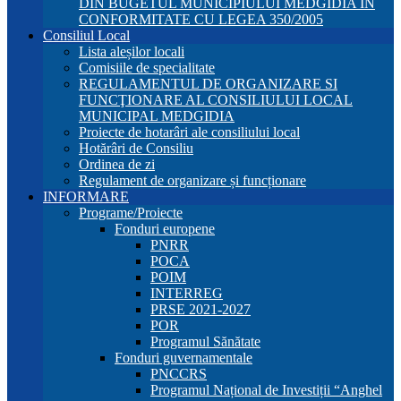
DIN BUGETUL MUNICIPIULUI MEDGIDIA ÎN
CONFORMITATE CU LEGEA 350/2005
Consiliul Local
Lista aleșilor locali
Comisiile de specialitate
REGULAMENTUL DE ORGANIZARE SI
FUNCŢIONARE AL CONSILIULUI LOCAL
MUNICIPAL MEDGIDIA
Proiecte de hotarâri ale consiliului local
Hotărâri de Consiliu
Ordinea de zi
Regulament de organizare și funcționare
INFORMARE
Programe/Proiecte
Fonduri europene
PNRR
POCA
POIM
INTERREG
PRSE 2021-2027
POR
Programul Sănătate
Fonduri guvernamentale
PNCCRS
Programul Național de Investiții “Anghel